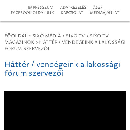
IMPRESSZUM
ADATKEZELÉS
ÁSZF
FACEBOOK OLDALUNK
KAPCSOLAT
MÉDIAAJÁNLAT
FŐOLDAL
>
SIXO MÉDIA
>
SIXO TV
>
SIXO TV
MAGAZINOK
>
HÁTTÉR / VENDÉGEINK A LAKOSSÁGI
FÓRUM SZERVEZŐI
Háttér / vendégeink a lakossági
fórum szervezői