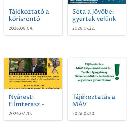
Tájékoztató a
Séta a jövőbe:
kőrisrontó
gyertek velünk
karcsúdíszbogárról
egy városi
2026.08.04.
2026.07.22.
időutazásra!
Nyáresti
Tájékoztatás a
Filmterasz -
MÁV
Beugró a
Pályaműködtetési
2026.07.20.
2026.07.20.
Paradicsomba
Zrt. Területi
Igazgatóság