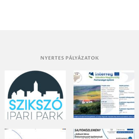
Debrecen-
Miskolc
területének
vegyszeres
gyomirtásáról
NYERTES PÁLYÁZATOK