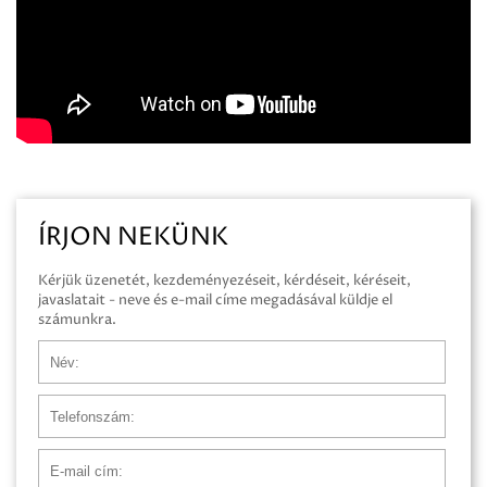
ÍRJON NEKÜNK
Kérjük üzenetét, kezdeményezéseit, kérdéseit, kéréseit,
javaslatait - neve és e-mail címe megadásával küldje el
számunkra.
Név
Telefonszám
E-mail cím