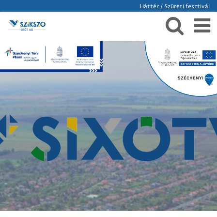
Háttér / Szüreti fesztivál