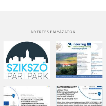
területének
vegyszeres
gyomirtásáról
NYERTES PÁLYÁZATOK