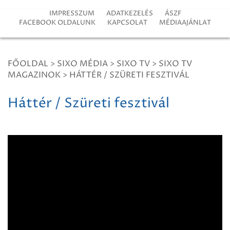
IMPRESSZUM
ADATKEZELÉS
ÁSZF
FACEBOOK OLDALUNK
KAPCSOLAT
MÉDIAAJÁNLAT
FŐOLDAL
>
SIXO MÉDIA
>
SIXO TV
>
SIXO TV
MAGAZINOK
>
HÁTTÉR / SZÜRETI FESZTIVÁL
Háttér / Szüreti fesztivál