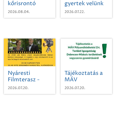
kőrisrontó
gyertek velünk
karcsúdíszbogárról
egy városi
2026.08.04.
2026.07.22.
időutazásra!
Nyáresti
Tájékoztatás a
Filmterasz -
MÁV
Beugró a
Pályaműködtetési
2026.07.20.
2026.07.20.
Paradicsomba
Zrt. Területi
Igazgatóság
Debrecen-
Miskolc