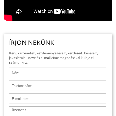
ÍRJON NEKÜNK
Kérjük üzenetét, kezdeményezéseit, kérdéseit, kéréseit,
javaslatait - neve és e-mail címe megadásával küldje el
számunkra.
Név
Telefonszám
E-mail cím
Üzenet