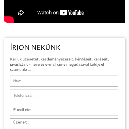
ÍRJON NEKÜNK
Kérjük üzenetét, kezdeményezéseit, kérdéseit, kéréseit,
javaslatait - neve és e-mail címe megadásával küldje el
számunkra.
Név
Telefonszám
E-mail cím
Üzenet