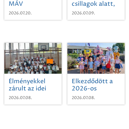
MÁV
csillagok alatt,
Pályaműködtetési
sikeres nyitány
2026.07.20.
2026.07.09.
Zrt. Területi
Szikszón
Igazgatóság
Debrecen-
Miskolc
területének
vegyszeres
gyomirtásáról
Élményekkel
Elkezdődött a
zárult az idei
2026-os
sporttábor!
SpongyaBob
2026.07.08.
2026.07.08.
tábor!