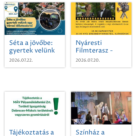
Séta a jövőbe:
Nyáresti
gyertek velünk
Filmterasz -
egy városi
Beugró a
2026.07.22.
2026.07.20.
időutazásra!
Paradicsomba
Tájékoztatás a
Színház a