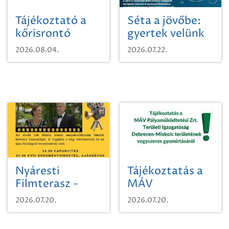
Tájékoztató a
Séta a jövőbe:
kőrisrontó
gyertek velünk
karcsúdíszbogárról
egy városi
2026.08.04.
2026.07.22.
időutazásra!
Nyáresti
Tájékoztatás a
Filmterasz -
MÁV
Beugró a
Pályaműködtetési
2026.07.20.
2026.07.20.
Paradicsomba
Zrt. Területi
Igazgatóság