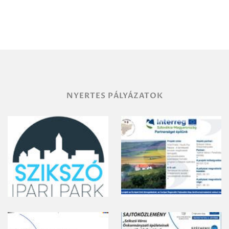
Debrecen-
Miskolc
területének
vegyszeres
gyomirtásáról
NYERTES PÁLYÁZATOK