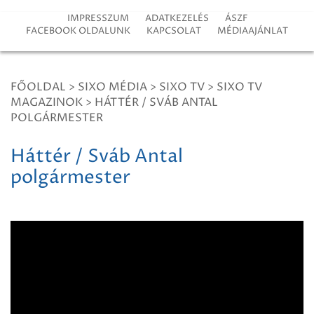
IMPRESSZUM
ADATKEZELÉS
ÁSZF
FACEBOOK OLDALUNK
KAPCSOLAT
MÉDIAAJÁNLAT
FŐOLDAL
>
SIXO MÉDIA
>
SIXO TV
>
SIXO TV
MAGAZINOK
>
HÁTTÉR / SVÁB ANTAL
POLGÁRMESTER
Háttér / Sváb Antal
polgármester