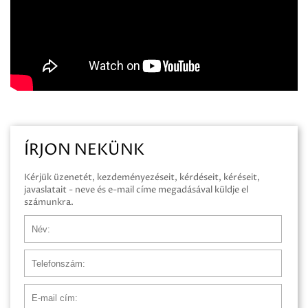
ÍRJON NEKÜNK
Kérjük üzenetét, kezdeményezéseit, kérdéseit, kéréseit,
javaslatait - neve és e-mail címe megadásával küldje el
számunkra.
Név
Telefonszám
E-mail cím