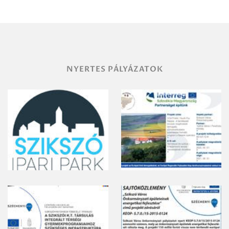
területének
vegyszeres
gyomirtásáról
NYERTES PÁLYÁZATOK