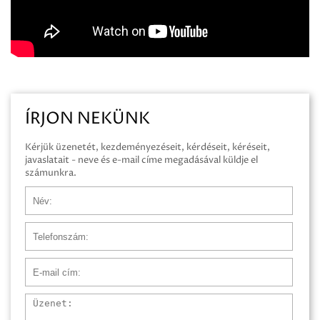
ÍRJON NEKÜNK
Kérjük üzenetét, kezdeményezéseit, kérdéseit, kéréseit,
javaslatait - neve és e-mail címe megadásával küldje el
számunkra.
Név
Telefonszám
E-mail cím
Üzenet