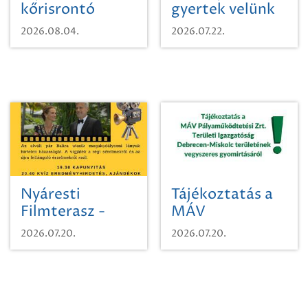
kőrisrontó
gyertek velünk
karcsúdíszbogárról
egy városi
2026.08.04.
2026.07.22.
időutazásra!
Nyáresti
Tájékoztatás a
Filmterasz -
MÁV
Beugró a
Pályaműködtetési
2026.07.20.
2026.07.20.
Paradicsomba
Zrt. Területi
Igazgatóság
Debrecen-
Miskolc