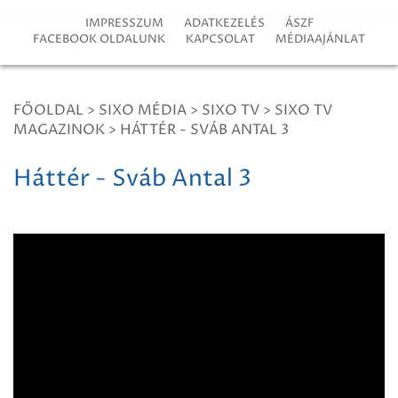
IMPRESSZUM
ADATKEZELÉS
ÁSZF
FACEBOOK OLDALUNK
KAPCSOLAT
MÉDIAAJÁNLAT
FŐOLDAL
>
SIXO MÉDIA
>
SIXO TV
>
SIXO TV
MAGAZINOK
>
HÁTTÉR - SVÁB ANTAL 3
Háttér - Sváb Antal 3