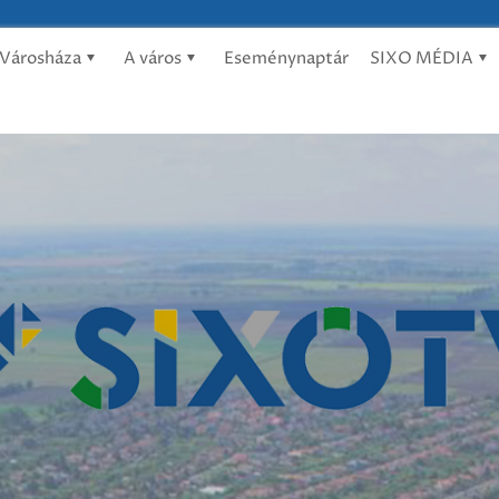
Városháza
A város
Eseménynaptár
SIXO MÉDIA