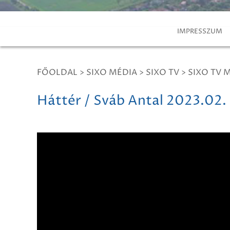
IMPRESSZUM
FŐOLDAL
>
SIXO MÉDIA
>
SIXO TV
>
SIXO TV 
Háttér / Sváb Antal 2023.02.