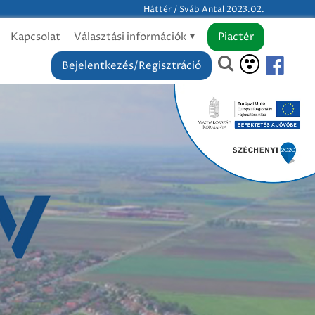
Háttér / Sváb Antal 2023.02.
Kapcsolat
Választási információk
Piactér
Bejelentkezés/Regisztráció