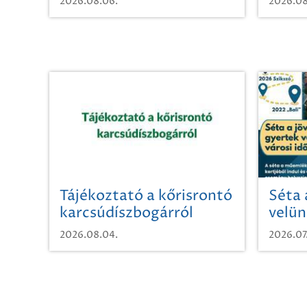
2026.08.06.
2026.08
Tájékoztató a kőrisrontó
Séta 
karcsúdíszbogárról
velün
időut
2026.08.04.
2026.07