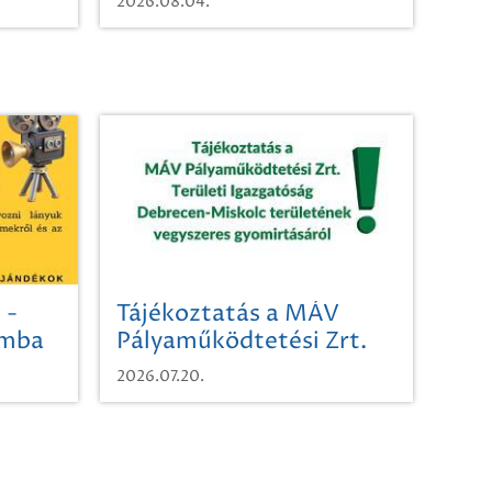
2026.08.04.
 -
Tájékoztatás a MÁV
omba
Pályaműködtetési Zrt.
Területi Igazgatóság
2026.07.20.
Debrecen-Miskolc
területének vegyszeres
gyomirtásáról