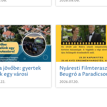
.06.
2026.08.06.
a jövőbe: gyertek
Nyáresti Filmterasz
k egy városi
Beugró a Paradics
azásra!
.22.
2026.07.20.