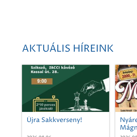
AKTUÁLIS HÍREINK
Újra Sakkverseny!
Nyáre
Mágn