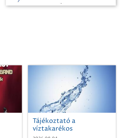
Tájékoztató a
víztakarékos
vízhasználatról