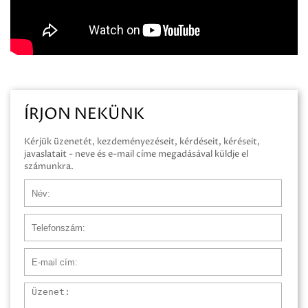
ÍRJON NEKÜNK
Kérjük üzenetét, kezdeményezéseit, kérdéseit, kéréseit,
javaslatait - neve és e-mail címe megadásával küldje el
számunkra.
Név
Telefonszám
E-mail cím
Üzenet