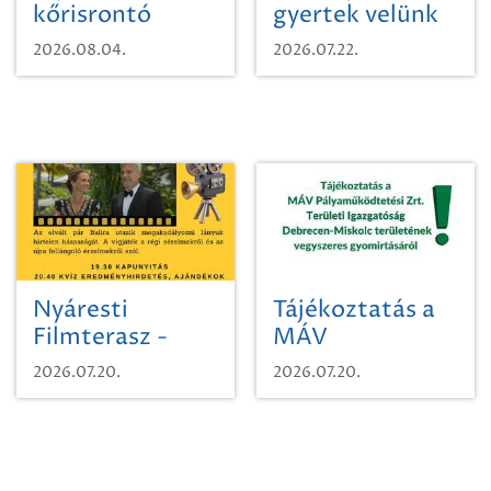
kőrisrontó
gyertek velünk
karcsúdíszbogárról
egy városi
2026.08.04.
2026.07.22.
időutazásra!
Nyáresti
Tájékoztatás a
Filmterasz -
MÁV
Beugró a
Pályaműködtetési
2026.07.20.
2026.07.20.
Paradicsomba
Zrt. Területi
Igazgatóság
Debrecen-
Miskolc