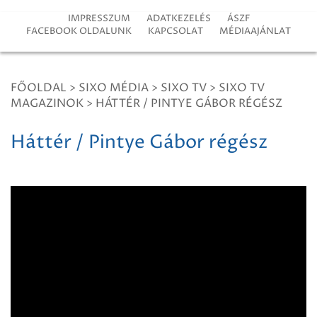
IMPRESSZUM
ADATKEZELÉS
ÁSZF
FACEBOOK OLDALUNK
KAPCSOLAT
MÉDIAAJÁNLAT
FŐOLDAL
>
SIXO MÉDIA
>
SIXO TV
>
SIXO TV
MAGAZINOK
>
HÁTTÉR / PINTYE GÁBOR RÉGÉSZ
Háttér / Pintye Gábor régész