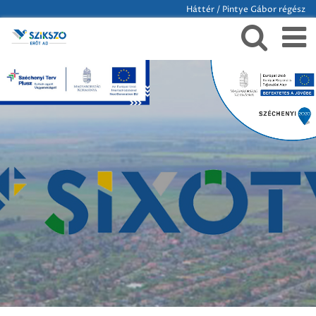
Háttér / Pintye Gábor régész