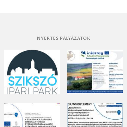
területének
vegyszeres
gyomirtásáról
NYERTES PÁLYÁZATOK