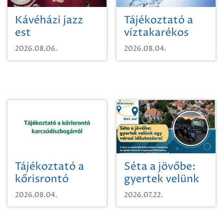
Kávéházi jazz
Tájékoztató a
est
víztakarékos
vízhasználatról
2026.08.06.
2026.08.04.
Tájékoztató a
Séta a jövőbe:
kőrisrontó
gyertek velünk
karcsúdíszbogárról
egy városi
2026.08.04.
2026.07.22.
időutazásra!