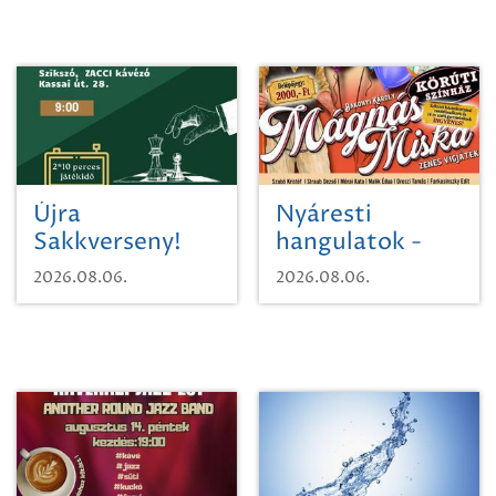
Újra
Nyáresti
Sakkverseny!
hangulatok -
Mágnás Miska
2026.08.06.
2026.08.06.