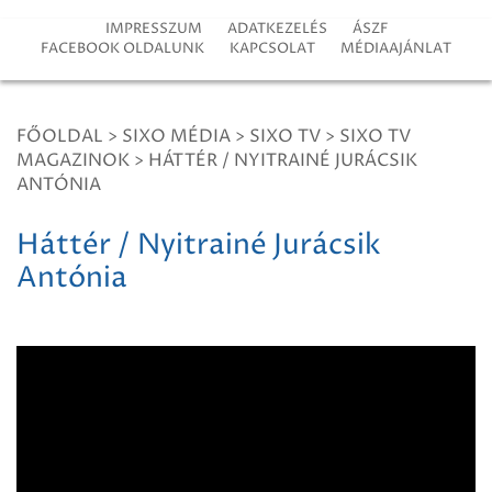
IMPRESSZUM
ADATKEZELÉS
ÁSZF
FACEBOOK OLDALUNK
KAPCSOLAT
MÉDIAAJÁNLAT
FŐOLDAL
>
SIXO MÉDIA
>
SIXO TV
>
SIXO TV
MAGAZINOK
>
HÁTTÉR / NYITRAINÉ JURÁCSIK
ANTÓNIA
Háttér / Nyitrainé Jurácsik
Antónia