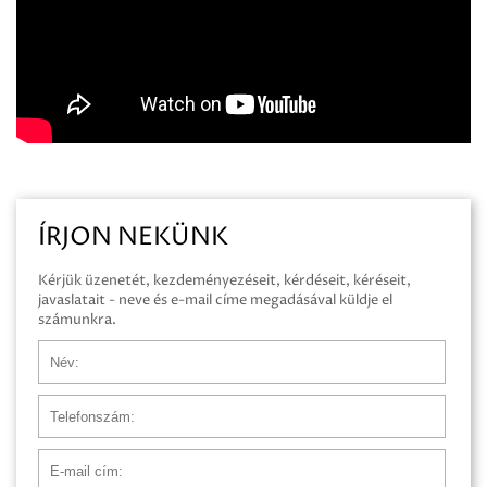
ÍRJON NEKÜNK
Kérjük üzenetét, kezdeményezéseit, kérdéseit, kéréseit,
javaslatait - neve és e-mail címe megadásával küldje el
számunkra.
Név
Telefonszám
E-mail cím