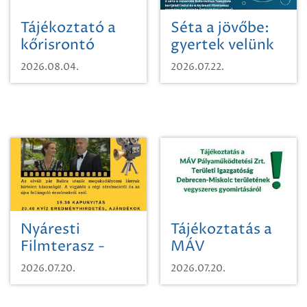
Tájékoztató a
Séta a jövőbe:
kőrisrontó
gyertek velünk
karcsúdíszbogárról
egy városi
2026.08.04.
2026.07.22.
időutazásra!
Nyáresti
Tájékoztatás a
Filmterasz -
MÁV
Beugró a
Pályaműködtetési
2026.07.20.
2026.07.20.
Paradicsomba
Zrt. Területi
Igazgatóság