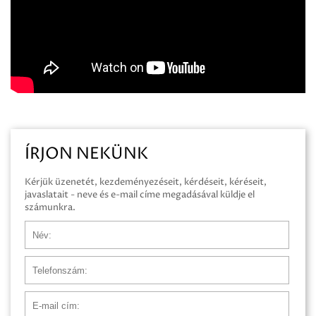
ÍRJON NEKÜNK
Kérjük üzenetét, kezdeményezéseit, kérdéseit, kéréseit,
javaslatait - neve és e-mail címe megadásával küldje el
számunkra.
Név
Telefonszám
E-mail cím