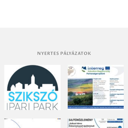
Debrecen-
Miskolc
területének
vegyszeres
gyomirtásáról
NYERTES PÁLYÁZATOK