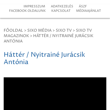
IMPRESSZUM
ADATKEZELÉS
ÁSZF
FACEBOOK OLDALUNK
KAPCSOLAT
MÉDIAAJÁNLAT
FŐOLDAL
>
SIXO MÉDIA
>
SIXO TV
>
SIXO TV
MAGAZINOK
>
HÁTTÉR / NYITRAINÉ JURÁCSIK
ANTÓNIA
Háttér / Nyitrainé Jurácsik
Antónia