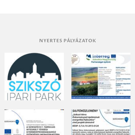
területének
vegyszeres
gyomirtásáról
NYERTES PÁLYÁZATOK