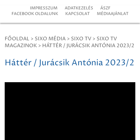
IMPRESSZUM
ADATKEZELÉS
ÁSZF
FACEBOOK OLDALUNK
KAPCSOLAT
MÉDIAAJÁNLAT
FŐOLDAL
>
SIXO MÉDIA
>
SIXO TV
>
SIXO TV
MAGAZINOK
>
HÁTTÉR / JURÁCSIK ANTÓNIA 2023/2
Háttér / Jurácsik Antónia 2023/2