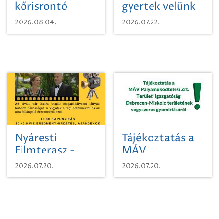
kőrisrontó
gyertek velünk
karcsúdíszbogárról
egy városi
2026.08.04.
2026.07.22.
időutazásra!
Nyáresti
Tájékoztatás a
Filmterasz -
MÁV
Beugró a
Pályaműködtetési
2026.07.20.
2026.07.20.
Paradicsomba
Zrt. Területi
Igazgatóság
Debrecen-
Miskolc