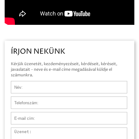
ÍRJON NEKÜNK
Kérjük üzenetét, kezdeményezéseit, kérdéseit, kéréseit,
javaslatait - neve és e-mail címe megadásával küldje el
számunkra.
Név
Telefonszám
E-mail cím
Üzenet