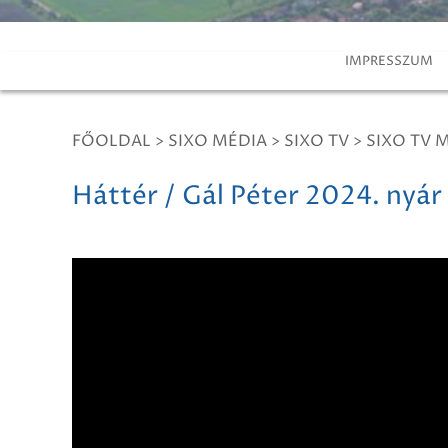
IMPRESSZUM
FŐOLDAL
>
SIXO MÉDIA
>
SIXO TV
>
SIXO TV 
Háttér / Gál Péter 2024. nyár