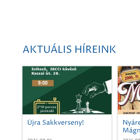
AKTUÁLIS HÍREINK
Újra Sakkverseny!
Nyáre
Mágn