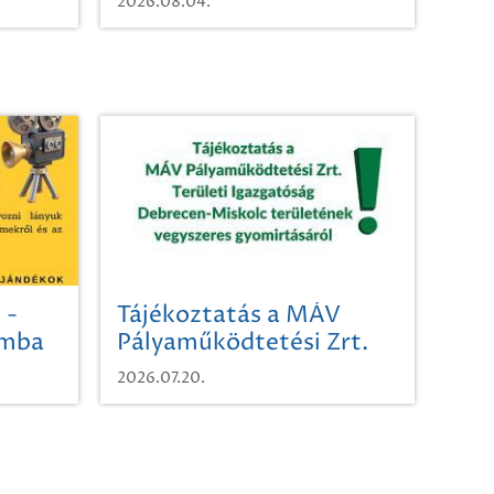
2026.08.04.
 -
Tájékoztatás a MÁV
omba
Pályaműködtetési Zrt.
Területi Igazgatóság
2026.07.20.
Debrecen-Miskolc
területének vegyszeres
gyomirtásáról