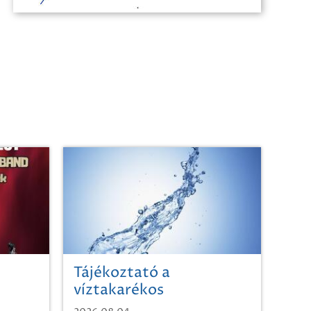
Tájékoztató a
víztakarékos
vízhasználatról