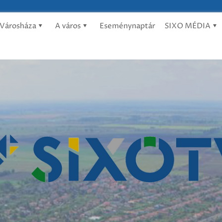
Városháza
A város
Eseménynaptár
SIXO MÉDIA