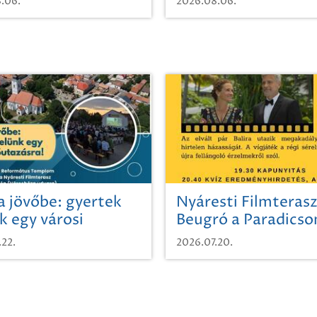
.06.
2026.08.06.
a jövőbe: gyertek
Nyáresti Filmterasz
k egy városi
Beugró a Paradics
azásra!
.22.
2026.07.20.