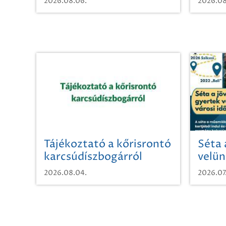
2026.08.06.
2026.08
Tájékoztató a kőrisrontó
Séta 
karcsúdíszbogárról
velün
időut
2026.08.04.
2026.07