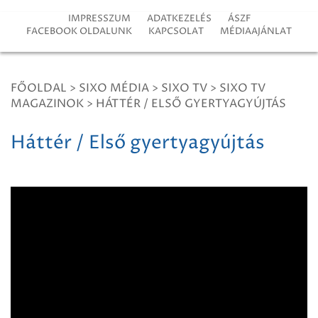
IMPRESSZUM
ADATKEZELÉS
ÁSZF
FACEBOOK OLDALUNK
KAPCSOLAT
MÉDIAAJÁNLAT
FŐOLDAL
>
SIXO MÉDIA
>
SIXO TV
>
SIXO TV
MAGAZINOK
>
HÁTTÉR / ELSŐ GYERTYAGYÚJTÁS
Háttér / Első gyertyagyújtás