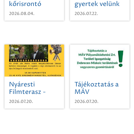
kőrisrontó
gyertek velünk
karcsúdíszbogárról
egy városi
2026.08.04.
2026.07.22.
időutazásra!
Nyáresti
Tájékoztatás a
Filmterasz -
MÁV
Beugró a
Pályaműködtetési
2026.07.20.
2026.07.20.
Paradicsomba
Zrt. Területi
Igazgatóság
Debrecen-
Miskolc