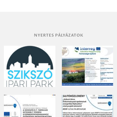
területének
vegyszeres
gyomirtásáról
NYERTES PÁLYÁZATOK