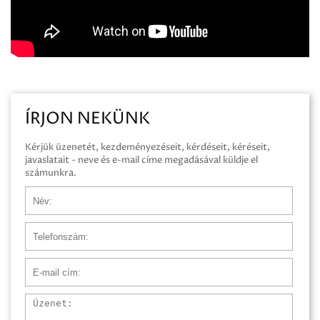
ÍRJON NEKÜNK
Kérjük üzenetét, kezdeményezéseit, kérdéseit, kéréseit,
javaslatait - neve és e-mail címe megadásával küldje el
számunkra.
Név
Telefonszám
E-mail cím
Üzenet