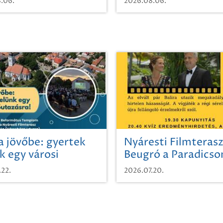
.06.
2026.08.06.
a jövőbe: gyertek
Nyáresti Filmterasz
k egy városi
Beugró a Paradics
azásra!
.22.
2026.07.20.