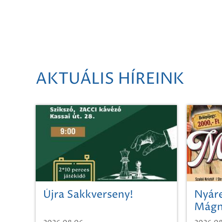
AKTUÁLIS HÍREINK
Újra Sakkverseny!
Nyáre
Mágn