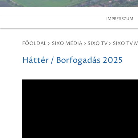
IMPRESSZUM
FŐOLDAL
>
SIXO MÉDIA
>
SIXO TV
>
SIXO TV 
Háttér / Borfogadás 2025