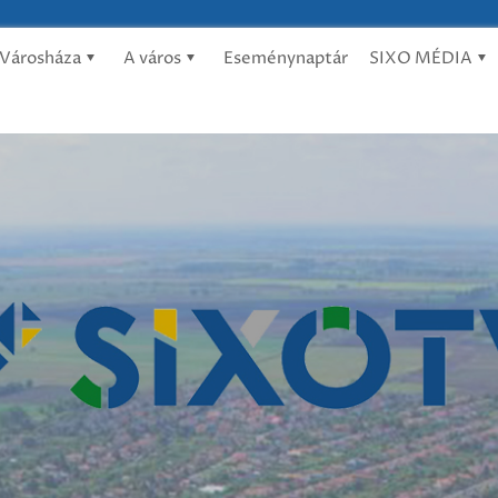
Városháza
A város
Eseménynaptár
SIXO MÉDIA