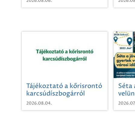
2026.08.06.
2026.08
Tájékoztató a kőrisrontó
Séta 
karcsúdíszbogárról
velün
időut
2026.08.04.
2026.07