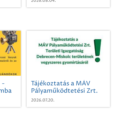
2026.08.04.
 -
Tájékoztatás a MÁV
omba
Pályaműködtetési Zrt.
Területi Igazgatóság
2026.07.20.
Debrecen-Miskolc
területének vegyszeres
gyomirtásáról