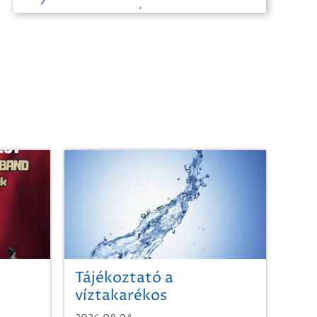
Tájékoztató a
víztakarékos
vízhasználatról