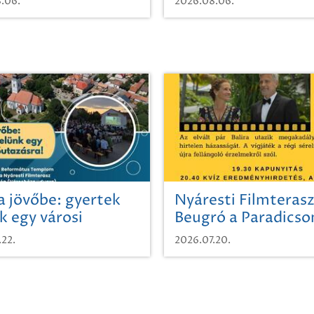
.06.
2026.08.06.
a jövőbe: gyertek
Nyáresti Filmterasz
k egy városi
Beugró a Paradics
azásra!
.22.
2026.07.20.