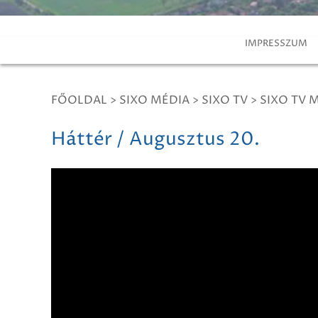
IMPRESSZUM
FŐOLDAL
>
SIXO MÉDIA
>
SIXO TV
>
SIXO TV 
Háttér / Augusztus 20.