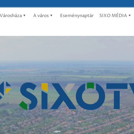
Városháza
A város
Eseménynaptár
SIXO MÉDIA