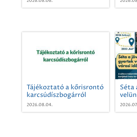
2026.08.06.
2026.08
Tájékoztató a kőrisrontó
Séta 
karcsúdíszbogárról
velün
időut
2026.08.04.
2026.07