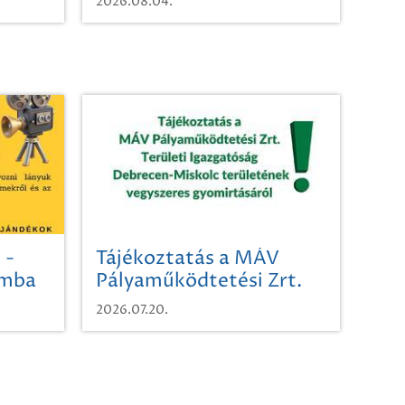
2026.08.04.
 -
Tájékoztatás a MÁV
omba
Pályaműködtetési Zrt.
Területi Igazgatóság
2026.07.20.
Debrecen-Miskolc
területének vegyszeres
gyomirtásáról