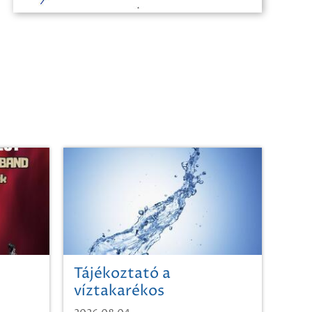
Tájékoztató a
víztakarékos
vízhasználatról