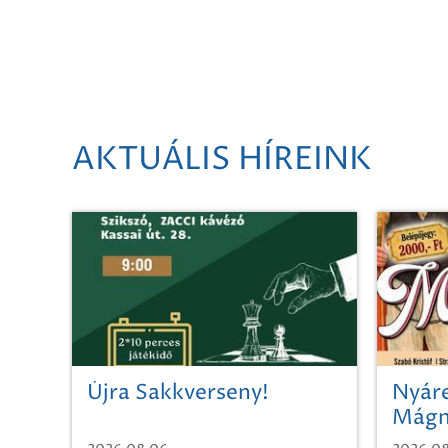
AKTUÁLIS HÍREINK
Újra Sakkverseny!
Nyáre
Mágn