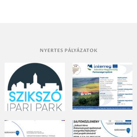
Miskolc
területének
vegyszeres
gyomirtásáról
NYERTES PÁLYÁZATOK