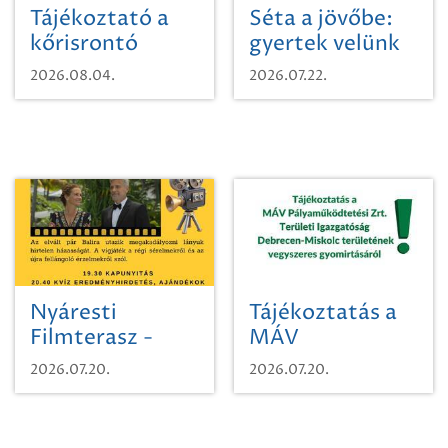
Tájékoztató a
Séta a jövőbe:
kőrisrontó
gyertek velünk
karcsúdíszbogárról
egy városi
2026.08.04.
2026.07.22.
időutazásra!
Nyáresti
Tájékoztatás a
Filmterasz -
MÁV
Beugró a
Pályaműködtetési
2026.07.20.
2026.07.20.
Paradicsomba
Zrt. Területi
Igazgatóság
Debrecen-