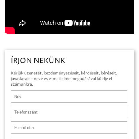
ÍRJON NEKÜNK
Kérjük üzenetét, kezdeményezéseit, kérdéseit, kéréseit,
javaslatait - neve és e-mail címe megadásával küldje el
számunkra.
Név
Telefonszám
E-mail cím