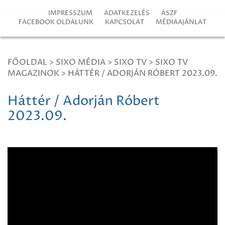
IMPRESSZUM
ADATKEZELÉS
ÁSZF
FACEBOOK OLDALUNK
KAPCSOLAT
MÉDIAAJÁNLAT
FŐOLDAL
>
SIXO MÉDIA
>
SIXO TV
>
SIXO TV
MAGAZINOK
>
HÁTTÉR / ADORJÁN RÓBERT 2023.09.
Háttér / Adorján Róbert
2023.09.