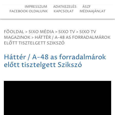
IMPRESSZUM
ADATKEZELÉS
ÁSZF
FACEBOOK OLDALUNK
KAPCSOLAT
MÉDIAAJÁNLAT
FŐOLDAL
>
SIXO MÉDIA
>
SIXO TV
>
SIXO TV
MAGAZINOK
>
HÁTTÉR / A-48 AS FORRADALMÁROK
ELŐTT TISZTELGETT SZIKSZÓ
Háttér / A-48 as forradalmárok
előtt tisztelgett Szikszó