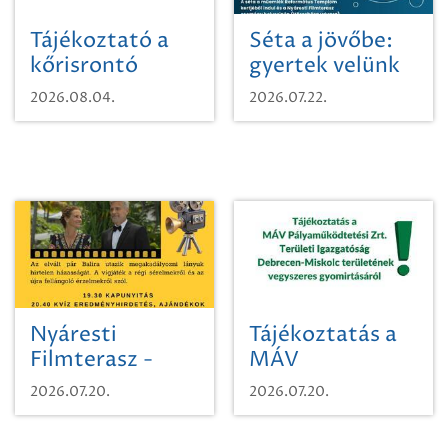
Tájékoztató a
Séta a jövőbe:
kőrisrontó
gyertek velünk
karcsúdíszbogárról
egy városi
2026.08.04.
2026.07.22.
időutazásra!
Nyáresti
Tájékoztatás a
Filmterasz -
MÁV
Beugró a
Pályaműködtetési
2026.07.20.
2026.07.20.
Paradicsomba
Zrt. Területi
Igazgatóság