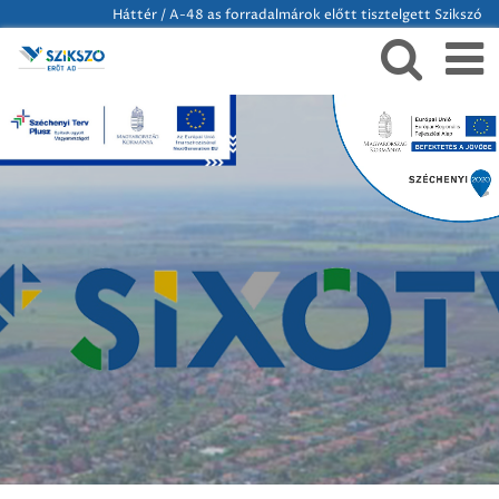
Háttér / A-48 as forradalmárok előtt tisztelgett Szikszó