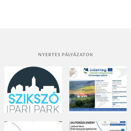
Debrecen-
Miskolc
területének
vegyszeres
gyomirtásáról
NYERTES PÁLYÁZATOK