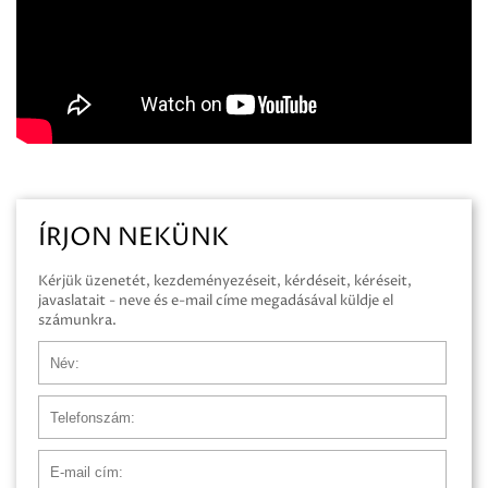
ÍRJON NEKÜNK
Kérjük üzenetét, kezdeményezéseit, kérdéseit, kéréseit,
javaslatait - neve és e-mail címe megadásával küldje el
számunkra.
Név
Telefonszám
E-mail cím