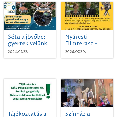
Séta a jövőbe:
Nyáresti
gyertek velünk
Filmterasz -
egy városi
Beugró a
2026.07.22.
2026.07.20.
időutazásra!
Paradicsomba
Tájékoztatás a
Színház a