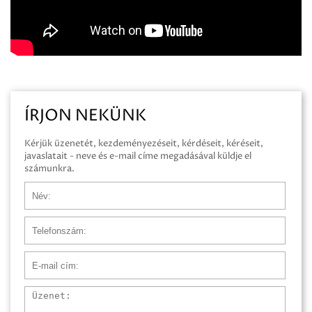
ÍRJON NEKÜNK
Kérjük üzenetét, kezdeményezéseit, kérdéseit, kéréseit,
javaslatait - neve és e-mail címe megadásával küldje el
számunkra.
Név
Telefonszám
E-mail cím
Üzenet