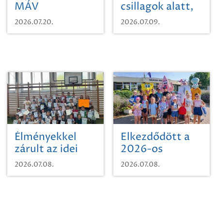
MÁV
csillagok alatt,
Pályaműködtetési
sikeres nyitány
2026.07.20.
2026.07.09.
Zrt. Területi
Szikszón
Igazgatóság
Debrecen-
Miskolc
területének
vegyszeres
gyomirtásáról
Élményekkel
Elkezdődött a
zárult az idei
2026-os
sporttábor!
SpongyaBob
2026.07.08.
2026.07.08.
tábor!