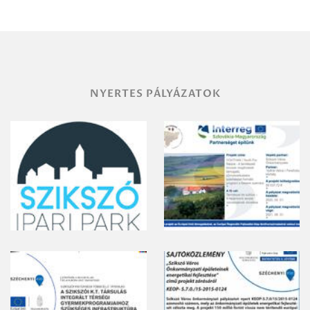
területének
vegyszeres
gyomirtásáról
NYERTES PÁLYÁZATOK