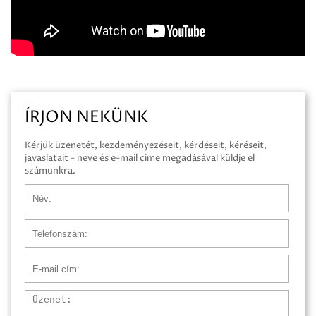
ÍRJON NEKÜNK
Kérjük üzenetét, kezdeményezéseit, kérdéseit, kéréseit,
javaslatait - neve és e-mail címe megadásával küldje el
számunkra.
Név
Telefonszám
E-mail cím
Üzenet