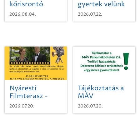
kőrisrontó
gyertek velünk
karcsúdíszbogárról
egy városi
2026.08.04.
2026.07.22.
időutazásra!
Nyáresti
Tájékoztatás a
Filmterasz -
MÁV
Beugró a
Pályaműködtetési
2026.07.20.
2026.07.20.
Paradicsomba
Zrt. Területi
Igazgatóság
Debrecen-
Miskolc