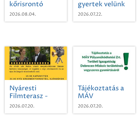
kőrisrontó
gyertek velünk
karcsúdíszbogárról
egy városi
2026.08.04.
2026.07.22.
időutazásra!
Nyáresti
Tájékoztatás a
Filmterasz -
MÁV
Beugró a
Pályaműködtetési
2026.07.20.
2026.07.20.
Paradicsomba
Zrt. Területi
Igazgatóság
Debrecen-
Miskolc