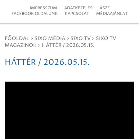
IMPRESSZUM
ADATKEZELÉS
ÁSZF
FACEBOOK OLDALUNK
KAPCSOLAT
MÉDIAAJÁNLAT
FŐOLDAL
>
SIXO MÉDIA
>
SIXO TV
>
SIXO TV
MAGAZINOK
>
HÁTTÉR / 2026.05.15.
HÁTTÉR / 2026.05.15.