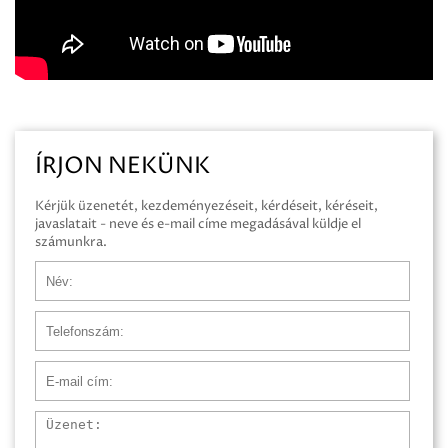
ÍRJON NEKÜNK
Kérjük üzenetét, kezdeményezéseit, kérdéseit, kéréseit,
javaslatait - neve és e-mail címe megadásával küldje el
számunkra.
Név
Telefonszám
E-mail cím
Üzenet