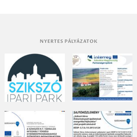
területének
vegyszeres
gyomirtásáról
NYERTES PÁLYÁZATOK