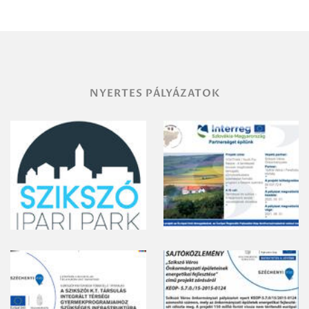
területének
vegyszeres
gyomirtásáról
NYERTES PÁLYÁZATOK