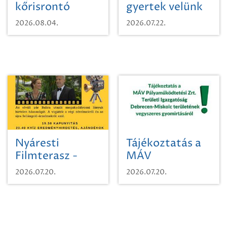
kőrisrontó
gyertek velünk
karcsúdíszbogárról
egy városi
2026.08.04.
2026.07.22.
időutazásra!
Nyáresti
Tájékoztatás a
Filmterasz -
MÁV
Beugró a
Pályaműködtetési
2026.07.20.
2026.07.20.
Paradicsomba
Zrt. Területi
Igazgatóság
Debrecen-
Miskolc