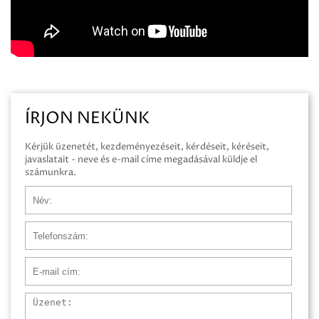
ÍRJON NEKÜNK
Kérjük üzenetét, kezdeményezéseit, kérdéseit, kéréseit,
javaslatait - neve és e-mail címe megadásával küldje el
számunkra.
Név
Telefonszám
E-mail cím
Üzenet