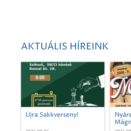
AKTUÁLIS HÍREINK
Újra Sakkverseny!
Nyáre
Mágn