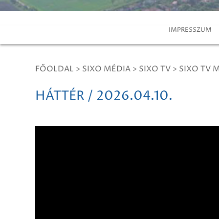
IMPRESSZUM
FŐOLDAL
>
SIXO MÉDIA
>
SIXO TV
>
SIXO TV 
HÁTTÉR / 2026.04.10.