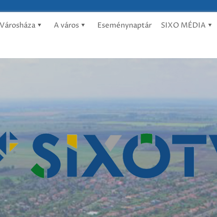
Városháza
A város
Eseménynaptár
SIXO MÉDIA