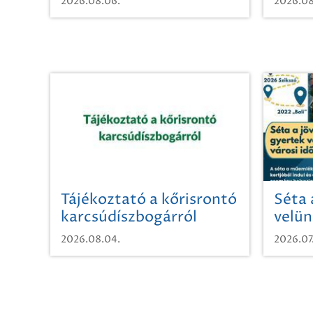
2026.08.06.
2026.08
Tájékoztató a kőrisrontó
Séta 
karcsúdíszbogárról
velün
időut
2026.08.04.
2026.07