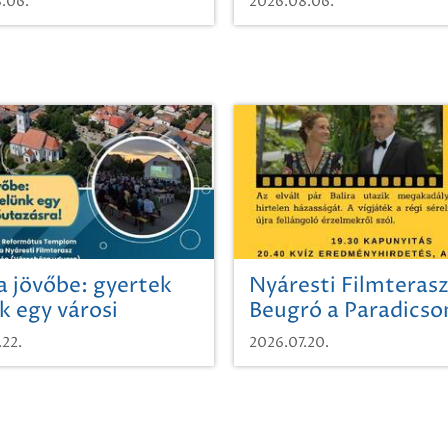
.06.
2026.08.06.
a jövőbe: gyertek
Nyáresti Filmterasz
k egy városi
Beugró a Paradics
azásra!
.22.
2026.07.20.