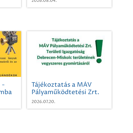
2026.08.04.
 -
Tájékoztatás a MÁV
omba
Pályaműködtetési Zrt.
Területi Igazgatóság
2026.07.20.
Debrecen-Miskolc
területének vegyszeres
gyomirtásáról