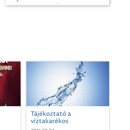
Tájékoztató a
víztakarékos
vízhasználatról