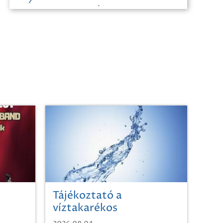
Tájékoztató a
víztakarékos
vízhasználatról