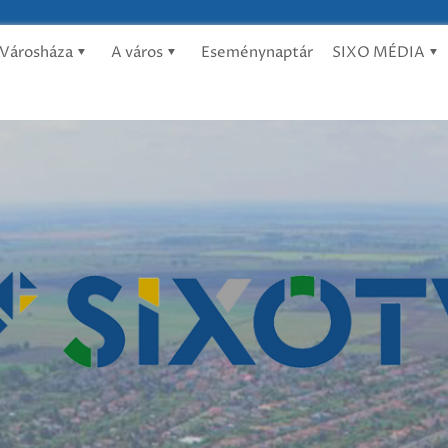
Városháza
A város
Eseménynaptár
SIXO MÉDIA