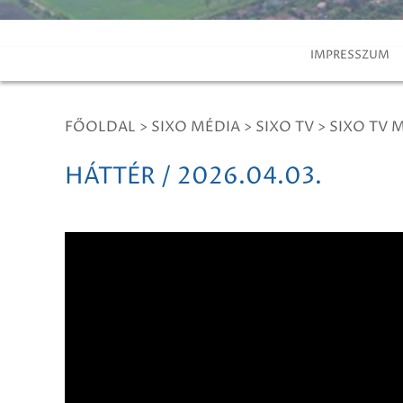
IMPRESSZUM
FŐOLDAL
>
SIXO MÉDIA
>
SIXO TV
>
SIXO TV 
HÁTTÉR / 2026.04.03.