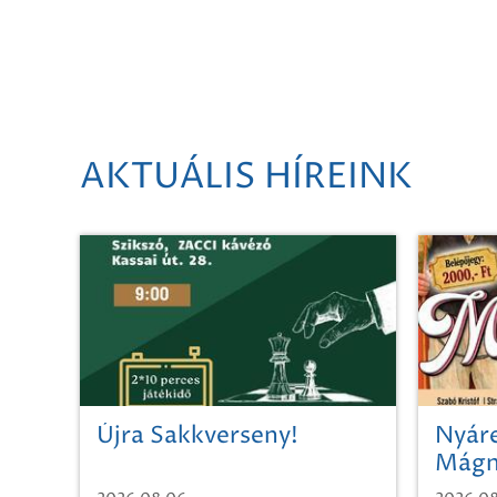
AKTUÁLIS HÍREINK
Újra Sakkverseny!
Nyáre
Mágn