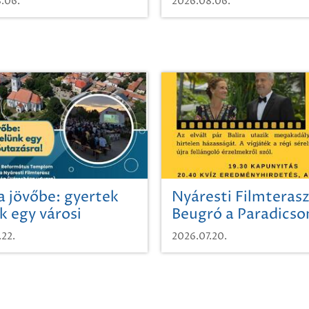
.06.
2026.08.06.
a jövőbe: gyertek
Nyáresti Filmterasz
k egy városi
Beugró a Paradics
azásra!
.22.
2026.07.20.