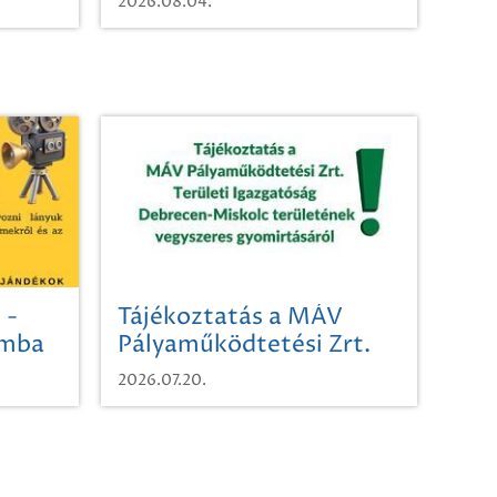
2026.08.04.
 -
Tájékoztatás a MÁV
omba
Pályaműködtetési Zrt.
Területi Igazgatóság
2026.07.20.
Debrecen-Miskolc
területének vegyszeres
gyomirtásáról