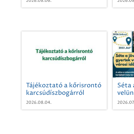
2026.08.06.
2026.08
Tájékoztató a kőrisrontó
Séta 
karcsúdíszbogárról
velün
időut
2026.08.04.
2026.07