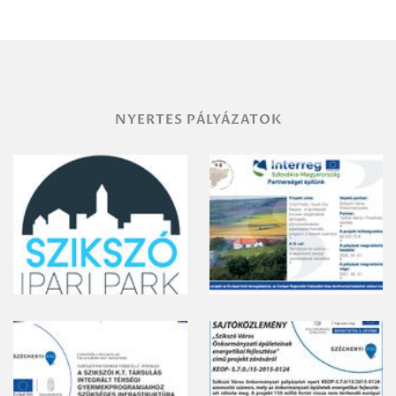
területének
vegyszeres
gyomirtásáról
NYERTES PÁLYÁZATOK