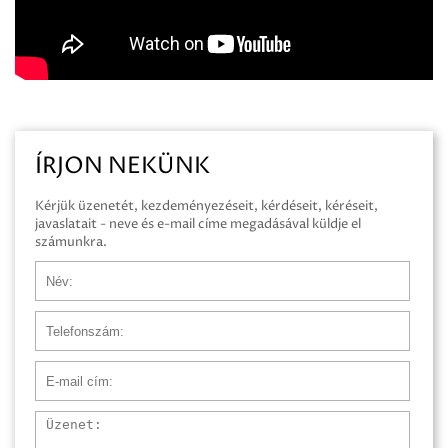
ÍRJON NEKÜNK
Kérjük üzenetét, kezdeményezéseit, kérdéseit, kéréseit,
javaslatait - neve és e-mail címe megadásával küldje el
számunkra.
Név
Telefonszám
E-mail cím
Üzenet