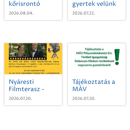
kőrisrontó
gyertek velünk
karcsúdíszbogárról
egy városi
2026.08.04.
2026.07.22.
időutazásra!
Nyáresti
Tájékoztatás a
Filmterasz -
MÁV
Beugró a
Pályaműködtetési
2026.07.20.
2026.07.20.
Paradicsomba
Zrt. Területi
Igazgatóság
Debrecen-
Miskolc