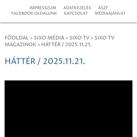
IMPRESSZUM
ADATKEZELÉS
ÁSZF
FACEBOOK OLDALUNK
KAPCSOLAT
MÉDIAAJÁNLAT
FŐOLDAL
>
SIXO MÉDIA
>
SIXO TV
>
SIXO TV
MAGAZINOK
>
HÁTTÉR / 2025.11.21.
HÁTTÉR / 2025.11.21.