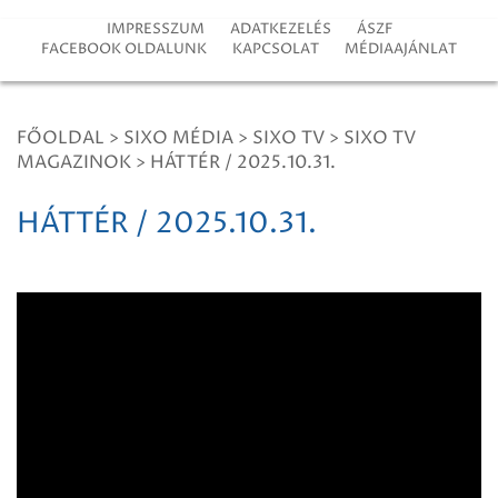
IMPRESSZUM
ADATKEZELÉS
ÁSZF
FACEBOOK OLDALUNK
KAPCSOLAT
MÉDIAAJÁNLAT
FŐOLDAL
>
SIXO MÉDIA
>
SIXO TV
>
SIXO TV
MAGAZINOK
>
HÁTTÉR / 2025.10.31.
HÁTTÉR / 2025.10.31.