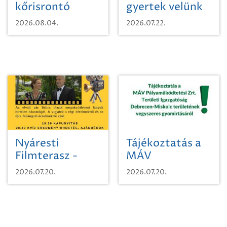
kőrisrontó
gyertek velünk
karcsúdíszbogárról
egy városi
2026.08.04.
2026.07.22.
időutazásra!
Nyáresti
Tájékoztatás a
Filmterasz -
MÁV
Beugró a
Pályaműködtetési
2026.07.20.
2026.07.20.
Paradicsomba
Zrt. Területi
Igazgatóság
Debrecen-
Miskolc