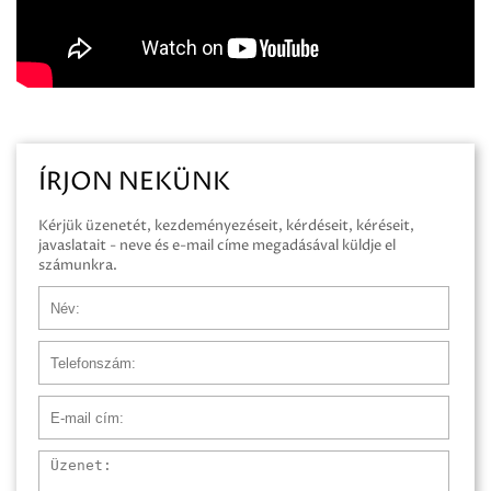
ÍRJON NEKÜNK
Kérjük üzenetét, kezdeményezéseit, kérdéseit, kéréseit,
javaslatait - neve és e-mail címe megadásával küldje el
számunkra.
Név
Telefonszám
E-mail cím
Üzenet