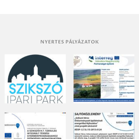
területének
vegyszeres
gyomirtásáról
NYERTES PÁLYÁZATOK