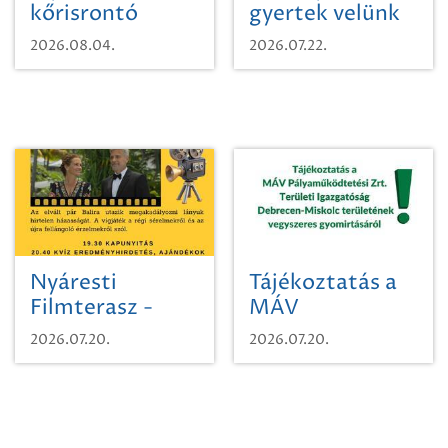
kőrisrontó
gyertek velünk
karcsúdíszbogárról
egy városi
2026.08.04.
2026.07.22.
időutazásra!
Nyáresti
Tájékoztatás a
Filmterasz -
MÁV
Beugró a
Pályaműködtetési
2026.07.20.
2026.07.20.
Paradicsomba
Zrt. Területi
Igazgatóság
Debrecen-
Miskolc