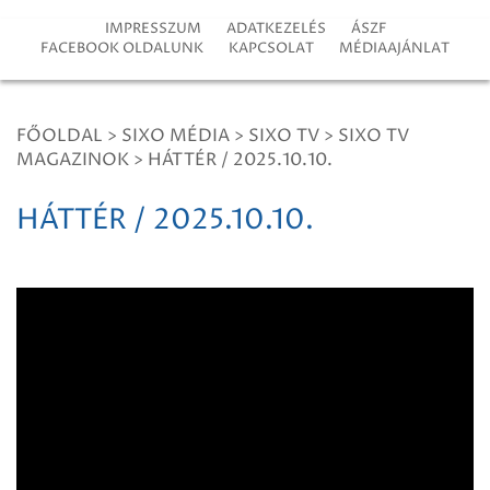
IMPRESSZUM
ADATKEZELÉS
ÁSZF
FACEBOOK OLDALUNK
KAPCSOLAT
MÉDIAAJÁNLAT
FŐOLDAL
>
SIXO MÉDIA
>
SIXO TV
>
SIXO TV
MAGAZINOK
>
HÁTTÉR / 2025.10.10.
HÁTTÉR / 2025.10.10.