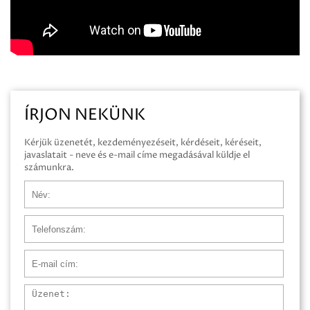
ÍRJON NEKÜNK
Kérjük üzenetét, kezdeményezéseit, kérdéseit, kéréseit,
javaslatait - neve és e-mail címe megadásával küldje el
számunkra.
Név
Telefonszám
E-mail cím
Üzenet