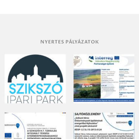
területének
vegyszeres
gyomirtásáról
NYERTES PÁLYÁZATOK