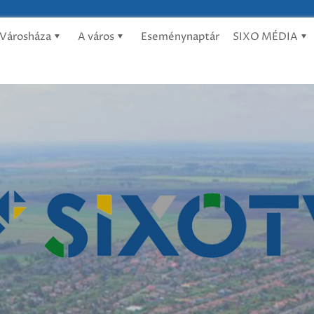
Városháza
A város
Eseménynaptár
SIXO MÉDIA