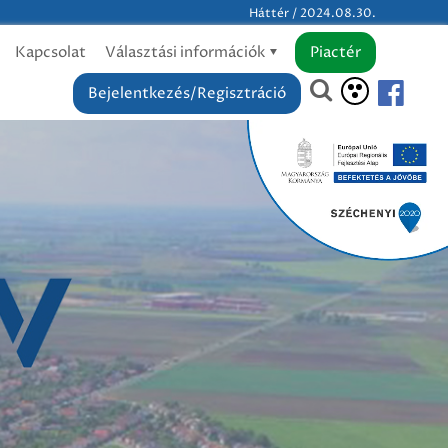
Háttér / 2024.08.30.
Kapcsolat
Választási információk
Piactér
Bejelentkezés/Regisztráció