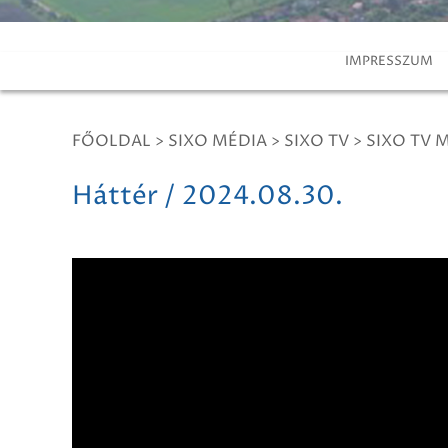
IMPRESSZUM
FŐOLDAL
>
SIXO MÉDIA
>
SIXO TV
>
SIXO TV 
Háttér / 2024.08.30.