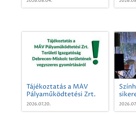
2026.08.04.
2026.08
Tájékoztatás a MÁV
Szính
Pályaműködtetési Zrt.
siker
Területi Igazgatóság
2026.07.20.
2026.07
Debrecen-Miskolc
területének vegyszeres
gyomirtásáról