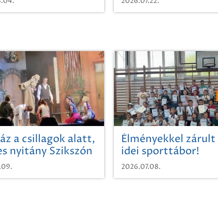
.04.
2026.07.22.
áz a csillagok alatt,
Élményekkel zárult
es nyitány Szikszón
idei sporttábor!
.09.
2026.07.08.