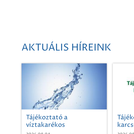
AKTUÁLIS HÍREINK
Tájékoztató a
Tájék
víztakarékos
karcs
vízhasználatról