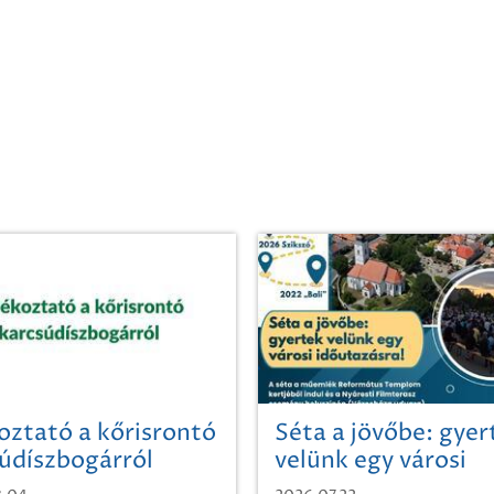
oztató a kőrisrontó
Séta a jövőbe: gyer
údíszbogárról
velünk egy városi
időutazásra!