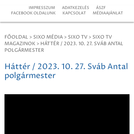
IMPRESSZUM
ADATKEZELÉS
ÁSZF
FACEBOOK OLDALUNK
KAPCSOLAT
MÉDIAAJÁNLAT
FŐOLDAL
>
SIXO MÉDIA
>
SIXO TV
>
SIXO TV
MAGAZINOK
>
HÁTTÉR / 2023. 10. 27. SVÁB ANTAL
POLGÁRMESTER
Háttér / 2023. 10. 27. Sváb Antal
polgármester