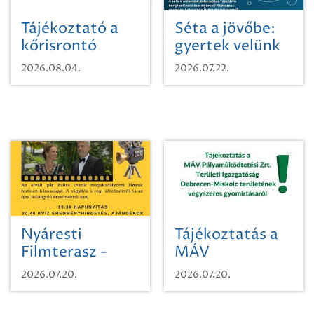
Tájékoztató a
Séta a jövőbe:
kőrisrontó
gyertek velünk
karcsúdíszbogárról
egy városi
2026.08.04.
2026.07.22.
időutazásra!
Nyáresti
Tájékoztatás a
Filmterasz -
MÁV
Beugró a
Pályaműködtetési
2026.07.20.
2026.07.20.
Paradicsomba
Zrt. Területi
Igazgatóság