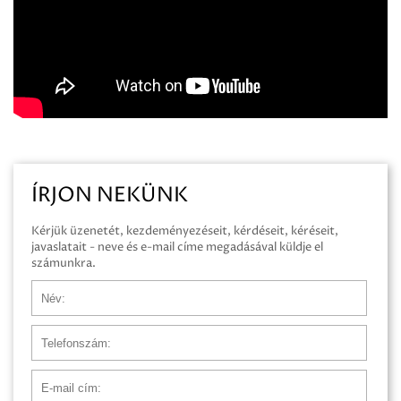
ÍRJON NEKÜNK
Kérjük üzenetét, kezdeményezéseit, kérdéseit, kéréseit,
javaslatait - neve és e-mail címe megadásával küldje el
számunkra.
Név
Telefonszám
E-mail cím