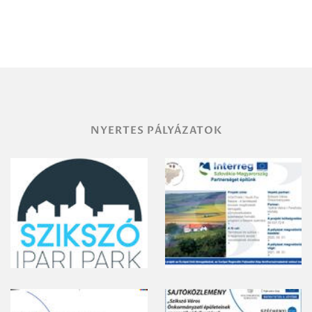
Debrecen-
Miskolc
területének
vegyszeres
gyomirtásáról
NYERTES PÁLYÁZATOK