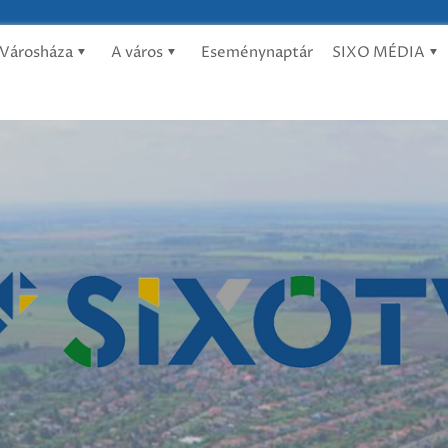
Városháza
A város
Eseménynaptár
SIXO MÉDIA