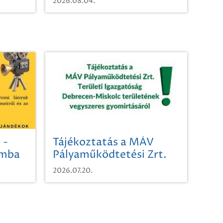
2026.08.04.
 -
Tájékoztatás a MÁV
omba
Pályaműködtetési Zrt.
Területi Igazgatóság
2026.07.20.
Debrecen-Miskolc
területének vegyszeres
gyomirtásáról