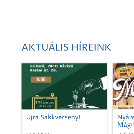
AKTUÁLIS HÍREINK
Újra Sakkverseny!
Nyáre
Mágn