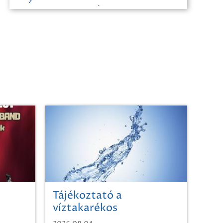
Tájékoztató a
víztakarékos
vízhasználatról