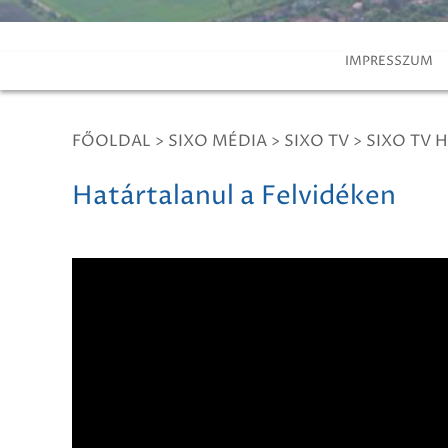
IMPRESSZUM
FŐOLDAL
>
SIXO MÉDIA
>
SIXO TV
>
SIXO TV H
Határtalanul a Felvidéken