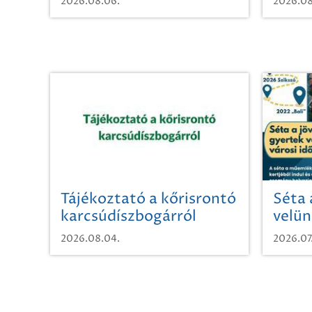
2026.08.06.
2026.08
Tájékoztató a kőrisrontó
Séta 
karcsúdíszbogárról
velün
időut
2026.08.04.
2026.07