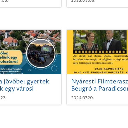
.06.
2026.08.06.
a jövőbe: gyertek
Nyáresti Filmterasz
k egy városi
Beugró a Paradics
azásra!
.22.
2026.07.20.