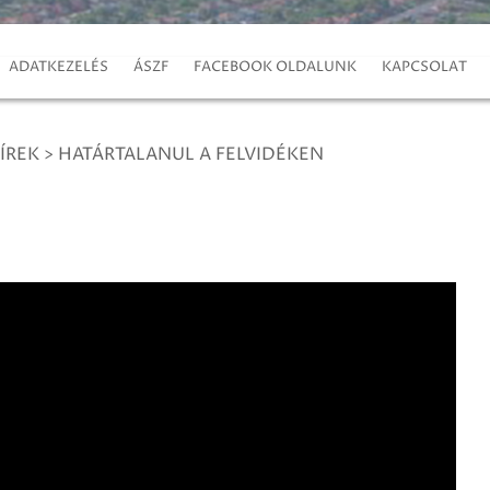
ADATKEZELÉS
ÁSZF
FACEBOOK OLDALUNK
KAPCSOLAT
ÍREK
>
HATÁRTALANUL A FELVIDÉKEN