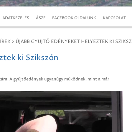
ADATKEZELÉS
ÁSZF
FACEBOOK OLDALUNK
KAPCSOLAT
ÍREK
>
ÚJABB GYÜJTŐ EDÉNYEKET HELYEZTEK KI SZIKS
ztek ki Szikszón
rkára. A gyűjtőedények ugyanúgy működnek, mint a már