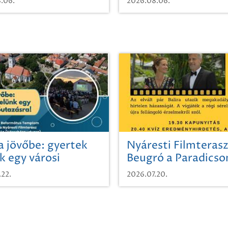
.06.
2026.08.06.
a jövőbe: gyertek
Nyáresti Filmterasz
k egy városi
Beugró a Paradics
azásra!
.22.
2026.07.20.