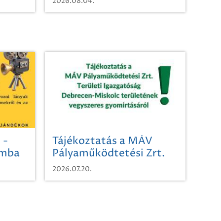
2026.08.04.
 -
Tájékoztatás a MÁV
omba
Pályaműködtetési Zrt.
Területi Igazgatóság
2026.07.20.
Debrecen-Miskolc
területének vegyszeres
gyomirtásáról