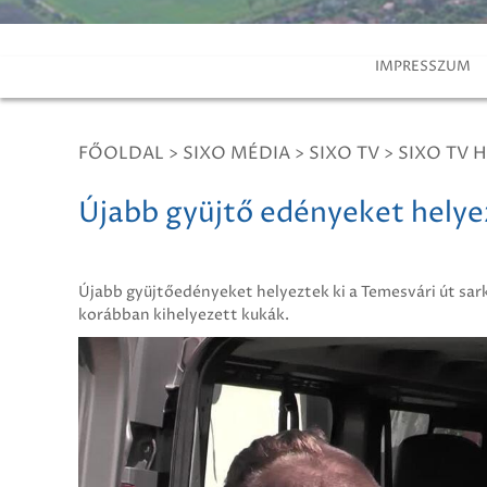
IMPRESSZUM
FŐOLDAL
>
SIXO MÉDIA
>
SIXO TV
>
SIXO TV H
Újabb gyüjtő edényeket helye
Újabb gyüjtőedényeket helyeztek ki a Temesvári út sa
korábban kihelyezett kukák.