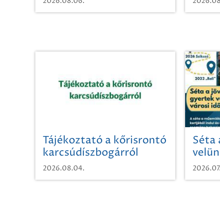
2026.08.06.
2026.08
Tájékoztató a kőrisrontó
Séta 
karcsúdíszbogárról
velün
időut
2026.08.04.
2026.07