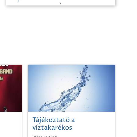
Tájékoztató a
víztakarékos
vízhasználatról