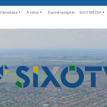
Városháza
A város
Eseménynaptár
SIXO MÉDIA