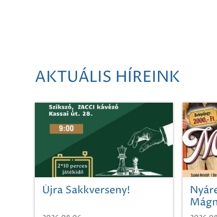
AKTUÁLIS HÍREINK
Újra Sakkverseny!
Nyáre
Mágn