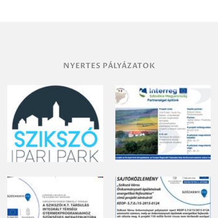
területének
vegyszeres
gyomirtásáról
NYERTES PÁLYÁZATOK