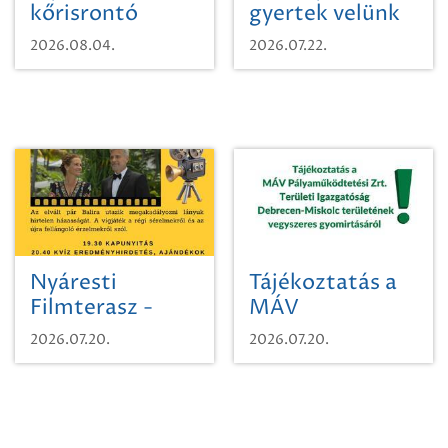
kőrisrontó
gyertek velünk
karcsúdíszbogárról
egy városi
2026.08.04.
2026.07.22.
időutazásra!
Nyáresti
Tájékoztatás a
Filmterasz -
MÁV
Beugró a
Pályaműködtetési
2026.07.20.
2026.07.20.
Paradicsomba
Zrt. Területi
Igazgatóság
Debrecen-
Miskolc