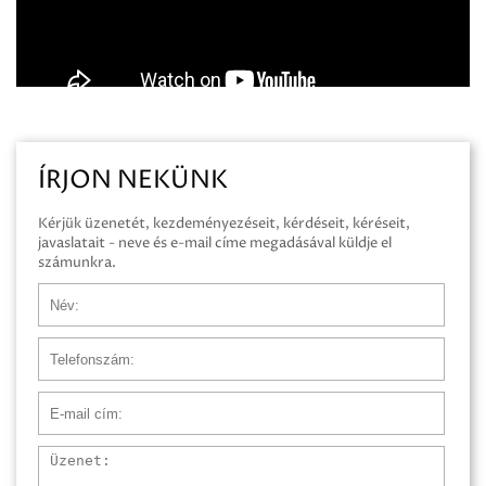
ÍRJON NEKÜNK
Kérjük üzenetét, kezdeményezéseit, kérdéseit, kéréseit,
javaslatait - neve és e-mail címe megadásával küldje el
számunkra.
Név
Telefonszám
E-mail cím
Üzenet