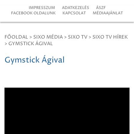
IMPRESSZUM
ADATKEZELÉS
ÁSZF
FACEBOOK OLDALUNK
KAPCSOLAT
MÉDIAAJÁNLAT
FŐOLDAL
>
SIXO MÉDIA
>
SIXO TV
>
SIXO TV HÍREK
>
GYMSTICK ÁGIVAL
Gymstick Ágival