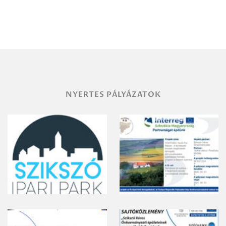
Debrecen-
Miskolc
területének
vegyszeres
gyomirtásáról
NYERTES PÁLYÁZATOK