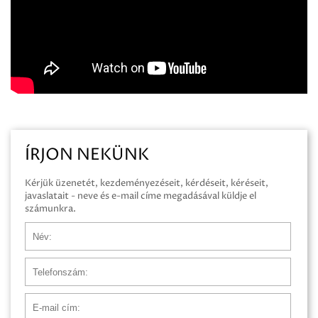
ÍRJON NEKÜNK
Kérjük üzenetét, kezdeményezéseit, kérdéseit, kéréseit,
javaslatait - neve és e-mail címe megadásával küldje el
számunkra.
Név
Telefonszám
E-mail cím