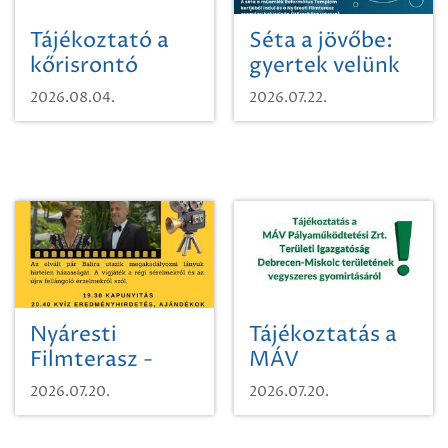
Tájékoztató a
Séta a jövőbe:
kőrisrontó
gyertek velünk
karcsúdíszbogárról
egy városi
2026.08.04.
2026.07.22.
időutazásra!
Nyáresti
Tájékoztatás a
Filmterasz -
MÁV
Beugró a
Pályaműködtetési
2026.07.20.
2026.07.20.
Paradicsomba
Zrt. Területi
Igazgatóság