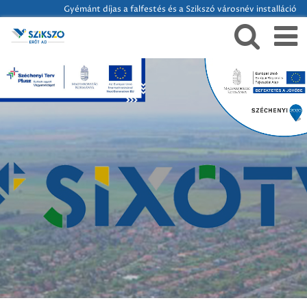
Gyémánt díjas a falfestés és a Szikszó városnév installáció