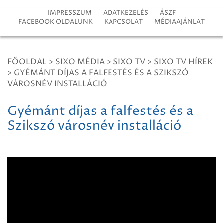
IMPRESSZUM
ADATKEZELÉS
ÁSZF
FACEBOOK OLDALUNK
KAPCSOLAT
MÉDIAAJÁNLAT
FŐOLDAL
>
SIXO MÉDIA
>
SIXO TV
>
SIXO TV HÍREK
>
GYÉMÁNT DÍJAS A FALFESTÉS ÉS A SZIKSZÓ
VÁROSNÉV INSTALLÁCIÓ
Gyémánt díjas a falfestés és a
Szikszó városnév installáció