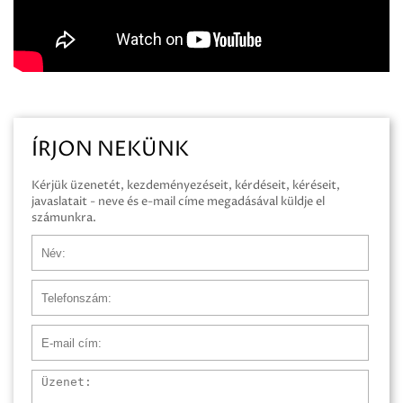
ÍRJON NEKÜNK
Kérjük üzenetét, kezdeményezéseit, kérdéseit, kéréseit,
javaslatait - neve és e-mail címe megadásával küldje el
számunkra.
Név
Telefonszám
E-mail cím
Üzenet