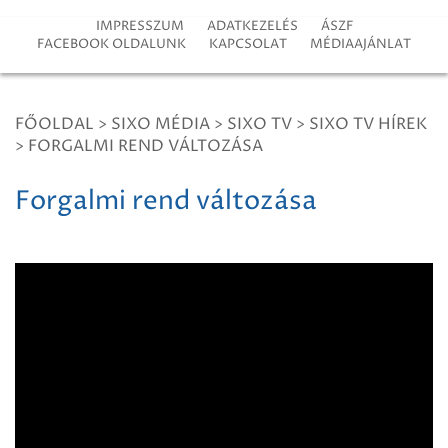
IMPRESSZUM
ADATKEZELÉS
ÁSZF
FACEBOOK OLDALUNK
KAPCSOLAT
MÉDIAAJÁNLAT
FŐOLDAL
>
SIXO MÉDIA
>
SIXO TV
>
SIXO TV HÍREK
>
FORGALMI REND VÁLTOZÁSA
Forgalmi rend változása