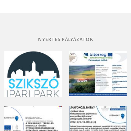
területének
vegyszeres
gyomirtásáról
NYERTES PÁLYÁZATOK