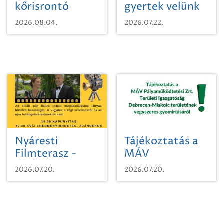
kőrisrontó
gyertek velünk
karcsúdíszbogárról
egy városi
2026.08.04.
2026.07.22.
időutazásra!
Nyáresti
Tájékoztatás a
Filmterasz -
MÁV
Beugró a
Pályaműködtetési
2026.07.20.
2026.07.20.
Paradicsomba
Zrt. Területi
Igazgatóság
Debrecen-
Miskolc