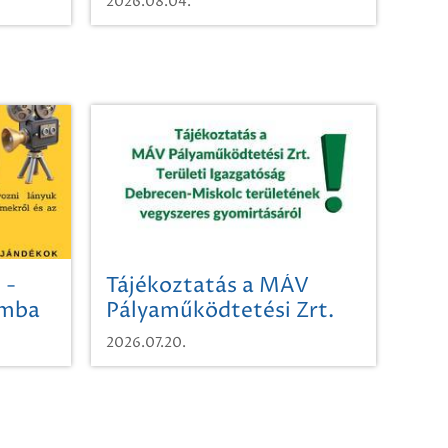
2026.08.04.
 -
Tájékoztatás a MÁV
omba
Pályaműködtetési Zrt.
Területi Igazgatóság
2026.07.20.
Debrecen-Miskolc
területének vegyszeres
gyomirtásáról