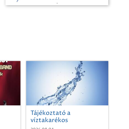
Tájékoztató a
víztakarékos
vízhasználatról