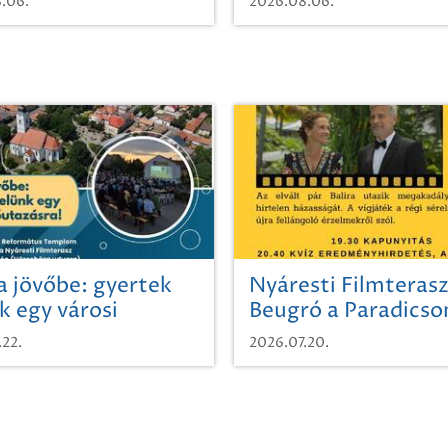
.06.
2026.08.06.
a jövőbe: gyertek
Nyáresti Filmterasz
k egy városi
Beugró a Paradics
azásra!
.22.
2026.07.20.