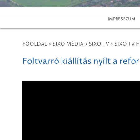
IMPRESSZUM
FŐOLDAL
>
SIXO MÉDIA
>
SIXO TV
>
SIXO TV H
Foltvarró kiállítás nyílt a r