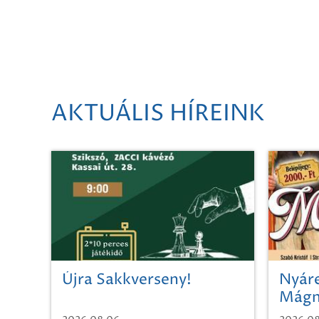
AKTUÁLIS HÍREINK
Újra Sakkverseny!
Nyáre
Mágn