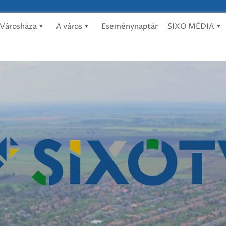
Városháza
A város
Eseménynaptár
SIXO MÉDIA