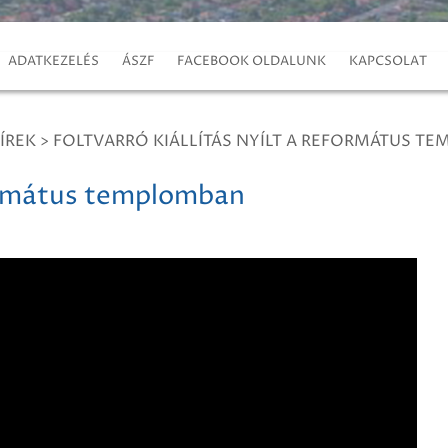
ADATKEZELÉS
ÁSZF
FACEBOOK OLDALUNK
KAPCSOLAT
ÍREK
>
FOLTVARRÓ KIÁLLÍTÁS NYÍLT A REFORMÁTUS T
eformátus templomban