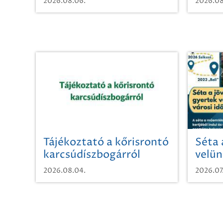
2026.08.06.
2026.08
Tájékoztató a kőrisrontó
Séta 
karcsúdíszbogárról
velün
időut
2026.08.04.
2026.07