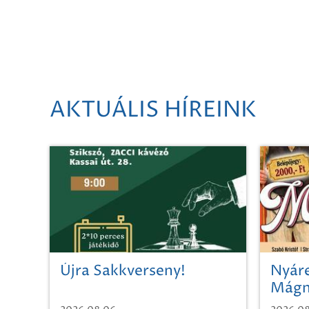
AKTUÁLIS HÍREINK
Újra Sakkverseny!
Nyáre
Mágn