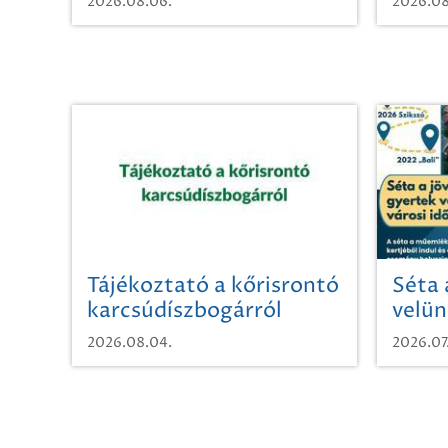
2026.08.06.
2026.08
Tájékoztató a kőrisrontó
Séta 
karcsúdíszbogárról
velün
időut
2026.08.04.
2026.07