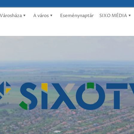
Városháza
A város
Eseménynaptár
SIXO MÉDIA