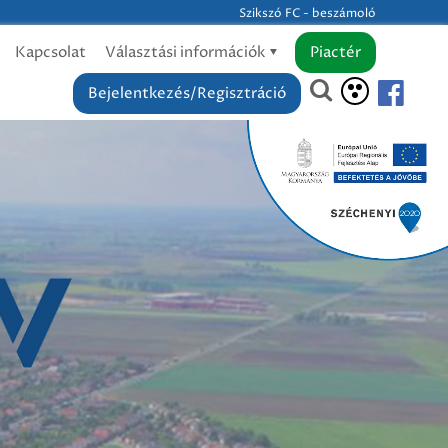
Szikszó FC - beszámoló
Kapcsolat
Választási információk
Piactér
Bejelentkezés/Regisztráció