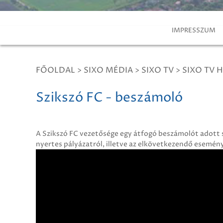
IMPRESSZUM
FŐOLDAL
>
SIXO MÉDIA
>
SIXO TV
>
SIXO TV H
Szikszó FC - beszámoló
A Szikszó FC vezetősége egy átfogó beszámolót adott
nyertes pályázatról, illetve az elkövetkezendő esemény