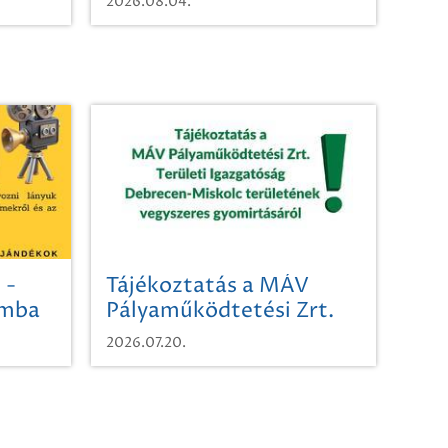
2026.08.04.
 -
Tájékoztatás a MÁV
omba
Pályaműködtetési Zrt.
Területi Igazgatóság
2026.07.20.
Debrecen-Miskolc
területének vegyszeres
gyomirtásáról