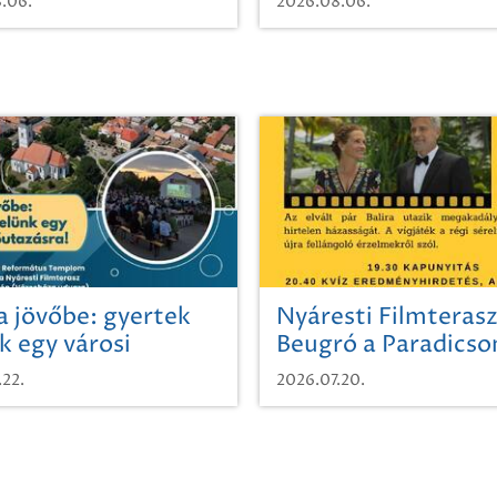
.06.
2026.08.06.
a jövőbe: gyertek
Nyáresti Filmterasz
k egy városi
Beugró a Paradics
azásra!
.22.
2026.07.20.