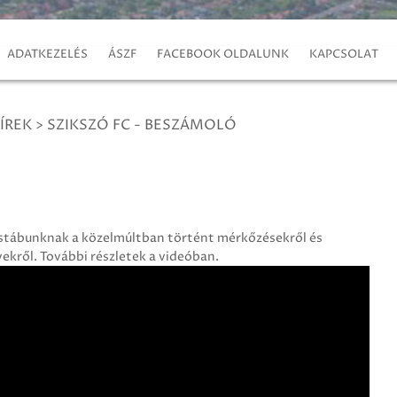
ADATKEZELÉS
ÁSZF
FACEBOOK OLDALUNK
KAPCSOLAT
ÍREK
>
SZIKSZÓ FC - BESZÁMOLÓ
 stábunknak a közelmúltban történt mérkőzésekről és
ekről. További részletek a videóban.