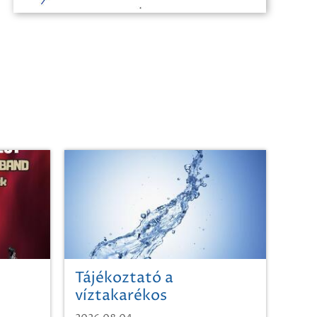
Tájékoztató a
víztakarékos
vízhasználatról