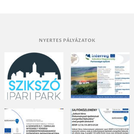
területének
vegyszeres
gyomirtásáról
NYERTES PÁLYÁZATOK