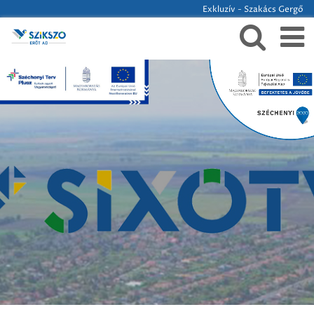
Exkluzív - Szakács Gergő