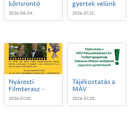
kőrisrontó
gyertek velünk
karcsúdíszbogárról
egy városi
2026.08.04.
2026.07.22.
időutazásra!
Nyáresti
Tájékoztatás a
Filmterasz -
MÁV
Beugró a
Pályaműködtetési
2026.07.20.
2026.07.20.
Paradicsomba
Zrt. Területi
Igazgatóság
Debrecen-
Miskolc