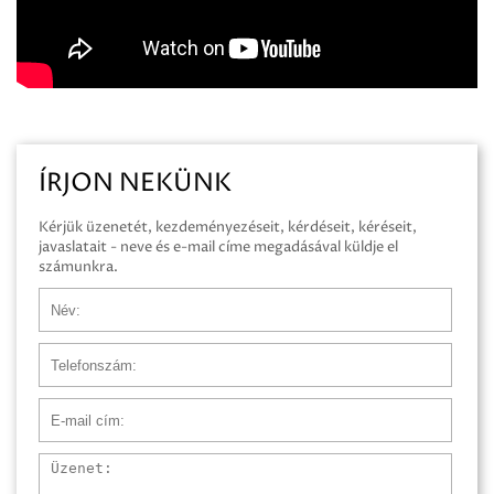
ÍRJON NEKÜNK
Kérjük üzenetét, kezdeményezéseit, kérdéseit, kéréseit,
javaslatait - neve és e-mail címe megadásával küldje el
számunkra.
Név
Telefonszám
E-mail cím
Üzenet