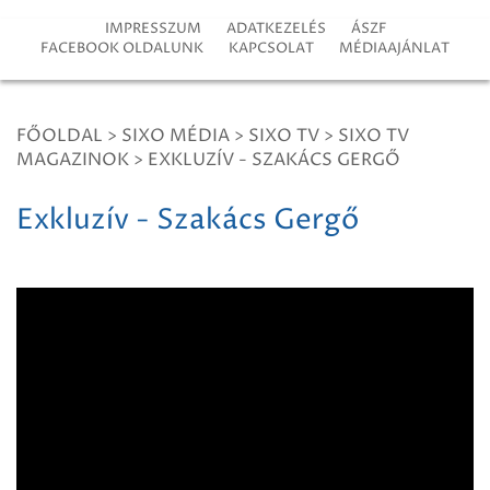
IMPRESSZUM
ADATKEZELÉS
ÁSZF
FACEBOOK OLDALUNK
KAPCSOLAT
MÉDIAAJÁNLAT
FŐOLDAL
>
SIXO MÉDIA
>
SIXO TV
>
SIXO TV
MAGAZINOK
>
EXKLUZÍV - SZAKÁCS GERGŐ
Exkluzív - Szakács Gergő