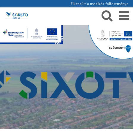
Elkészült a moziköz falfestménye