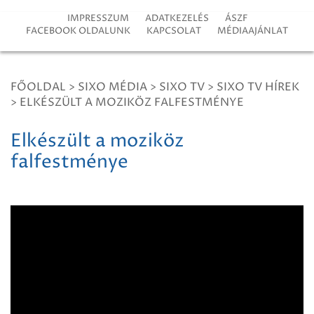
IMPRESSZUM
ADATKEZELÉS
ÁSZF
FACEBOOK OLDALUNK
KAPCSOLAT
MÉDIAAJÁNLAT
FŐOLDAL
>
SIXO MÉDIA
>
SIXO TV
>
SIXO TV HÍREK
>
ELKÉSZÜLT A MOZIKÖZ FALFESTMÉNYE
Elkészült a moziköz
falfestménye