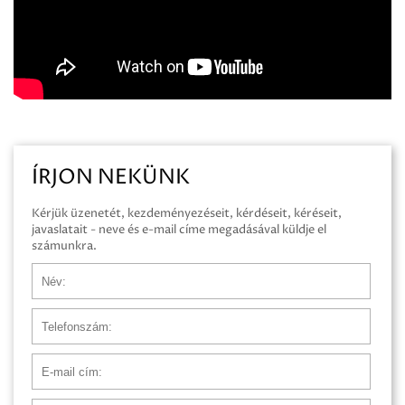
ÍRJON NEKÜNK
Kérjük üzenetét, kezdeményezéseit, kérdéseit, kéréseit,
javaslatait - neve és e-mail címe megadásával küldje el
számunkra.
Név
Telefonszám
E-mail cím