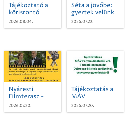
Tájékoztató a
Séta a jövőbe:
kőrisrontó
gyertek velünk
karcsúdíszbogárról
egy városi
2026.08.04.
2026.07.22.
időutazásra!
Nyáresti
Tájékoztatás a
Filmterasz -
MÁV
Beugró a
Pályaműködtetési
2026.07.20.
2026.07.20.
Paradicsomba
Zrt. Területi
Igazgatóság
Debrecen-