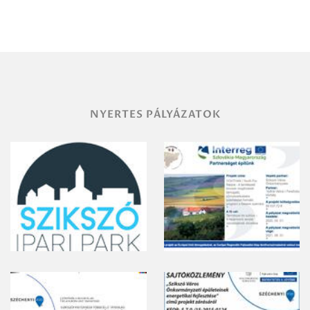
Miskolc
területének
vegyszeres
gyomirtásáról
NYERTES PÁLYÁZATOK