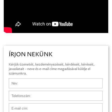
ÍRJON NEKÜNK
Kérjük üzenetét, kezdeményezéseit, kérdéseit, kéréseit,
javaslatait - neve és e-mail címe megadásával küldje el
számunkra.
Név
Telefonszám
E-mail cím