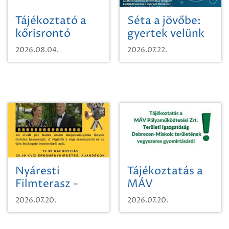
Tájékoztató a
Séta a jövőbe:
kőrisrontó
gyertek velünk
karcsúdíszbogárról
egy városi
2026.08.04.
2026.07.22.
időutazásra!
Nyáresti
Tájékoztatás a
Filmterasz -
MÁV
Beugró a
Pályaműködtetési
2026.07.20.
2026.07.20.
Paradicsomba
Zrt. Területi
Igazgatóság