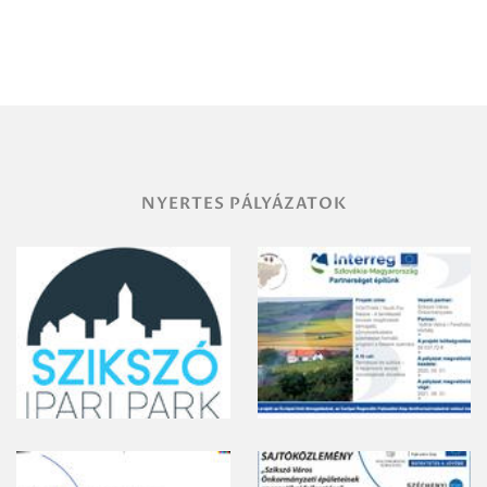
Debrecen-
Miskolc
területének
vegyszeres
gyomirtásáról
NYERTES PÁLYÁZATOK