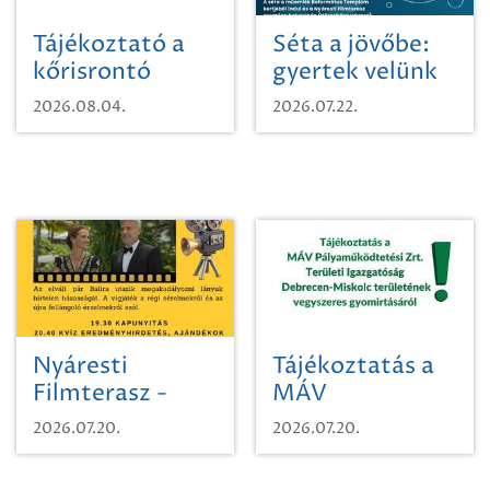
Tájékoztató a
Séta a jövőbe:
kőrisrontó
gyertek velünk
karcsúdíszbogárról
egy városi
2026.08.04.
2026.07.22.
időutazásra!
Nyáresti
Tájékoztatás a
Filmterasz -
MÁV
Beugró a
Pályaműködtetési
2026.07.20.
2026.07.20.
Paradicsomba
Zrt. Területi
Igazgatóság