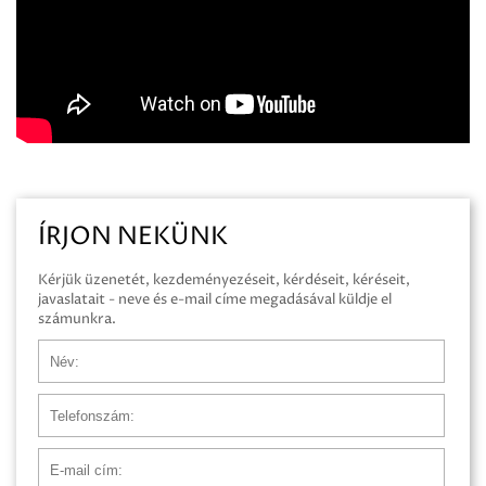
ÍRJON NEKÜNK
Kérjük üzenetét, kezdeményezéseit, kérdéseit, kéréseit,
javaslatait - neve és e-mail címe megadásával küldje el
számunkra.
Név
Telefonszám
E-mail cím