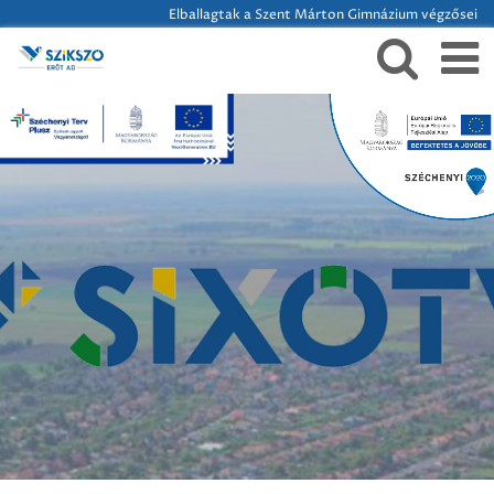
Elballagtak a Szent Márton Gimnázium végzősei