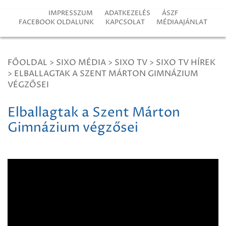
IMPRESSZUM
ADATKEZELÉS
ÁSZF
FACEBOOK OLDALUNK
KAPCSOLAT
MÉDIAAJÁNLAT
FŐOLDAL
>
SIXO MÉDIA
>
SIXO TV
>
SIXO TV HÍREK
>
ELBALLAGTAK A SZENT MÁRTON GIMNÁZIUM
VÉGZŐSEI
Elballagtak a Szent Márton
Gimnázium végzősei