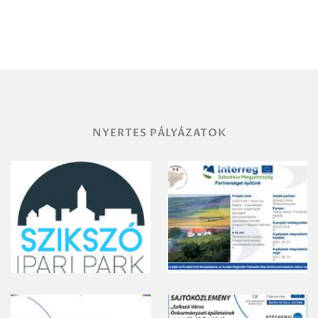
Debrecen-
Miskolc
területének
vegyszeres
gyomirtásáról
NYERTES PÁLYÁZATOK