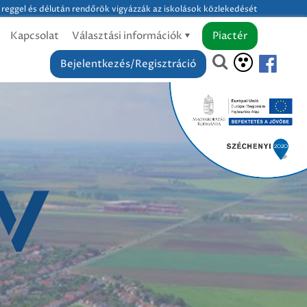
reggel és délután rendőrök vigyázzák az iskolások közlekedését
Kapcsolat
Választási információk
Piactér
Bejelentkezés/Regisztráció