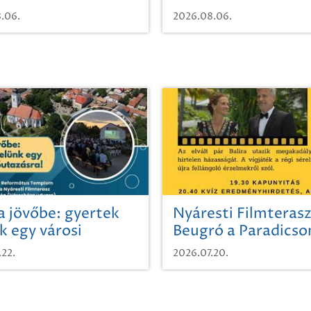
.06.
2026.08.06.
a jövőbe: gyertek
Nyáresti Filmterasz
k egy városi
Beugró a Paradics
azásra!
.22.
2026.07.20.