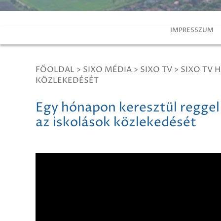
IMPRESSZUM
FŐOLDAL
>
SIXO MÉDIA
>
SIXO TV
>
SIXO TV H
KÖZLEKEDÉSÉT
Egy hónapon keresztül reggel
az iskolások közlekedését