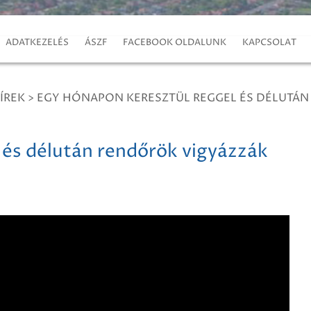
ADATKEZELÉS
ÁSZF
FACEBOOK OLDALUNK
KAPCSOLAT
ÍREK
>
EGY HÓNAPON KERESZTÜL REGGEL ÉS DÉLUTÁN
 és délután rendőrök vigyázzák