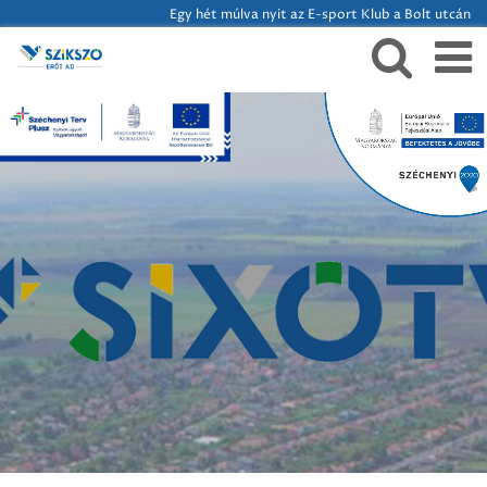
Egy hét múlva nyit az E-sport Klub a Bolt utcán