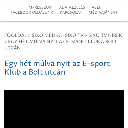
IMPRESSZUM
ADATKEZELÉS
ÁSZF
FACEBOOK OLDALUNK
KAPCSOLAT
MÉDIAAJÁNLAT
FŐOLDAL
>
SIXO MÉDIA
>
SIXO TV
>
SIXO TV HÍREK
>
EGY HÉT MÚLVA NYIT AZ E-SPORT KLUB A BOLT
UTCÁN
Egy hét múlva nyit az E-sport
Klub a Bolt utcán