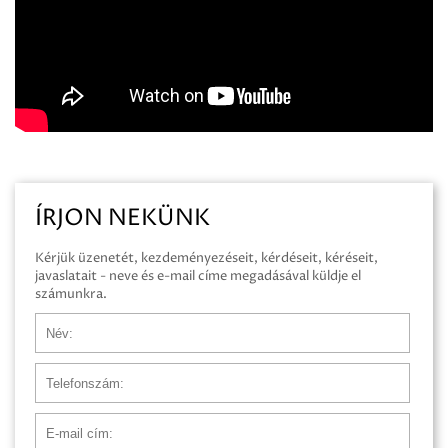
ÍRJON NEKÜNK
Kérjük üzenetét, kezdeményezéseit, kérdéseit, kéréseit,
javaslatait - neve és e-mail címe megadásával küldje el
számunkra.
Név
Telefonszám
E-mail cím