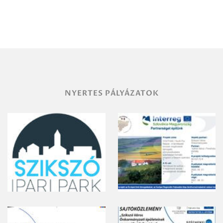
Debrecen-
Miskolc
területének
vegyszeres
gyomirtásáról
NYERTES PÁLYÁZATOK