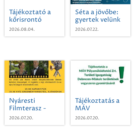
Tájékoztató a
Séta a jövőbe:
kőrisrontó
gyertek velünk
karcsúdíszbogárról
egy városi
2026.08.04.
2026.07.22.
időutazásra!
Nyáresti
Tájékoztatás a
Filmterasz -
MÁV
Beugró a
Pályaműködtetési
2026.07.20.
2026.07.20.
Paradicsomba
Zrt. Területi
Igazgatóság