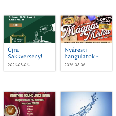
Újra
Nyáresti
Sakkverseny!
hangulatok -
Mágnás Miska
2026.08.06.
2026.08.06.