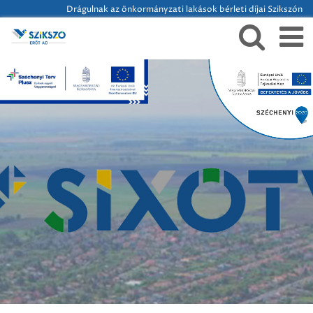
Drágulnak az önkormányzati lakások bérleti díjai Szikszón