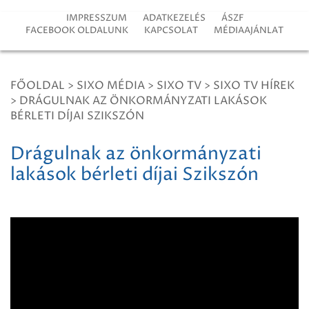
IMPRESSZUM
ADATKEZELÉS
ÁSZF
FACEBOOK OLDALUNK
KAPCSOLAT
MÉDIAAJÁNLAT
FŐOLDAL
>
SIXO MÉDIA
>
SIXO TV
>
SIXO TV HÍREK
>
DRÁGULNAK AZ ÖNKORMÁNYZATI LAKÁSOK
BÉRLETI DÍJAI SZIKSZÓN
Drágulnak az önkormányzati
lakások bérleti díjai Szikszón