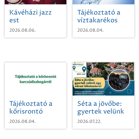
Kávéházi jazz
Tájékoztató a
est
víztakarékos
vízhasználatról
2026.08.06.
2026.08.04.
Tájékoztató a
Séta a jövőbe:
kőrisrontó
gyertek velünk
karcsúdíszbogárról
egy városi
2026.08.04.
2026.07.22.
időutazásra!