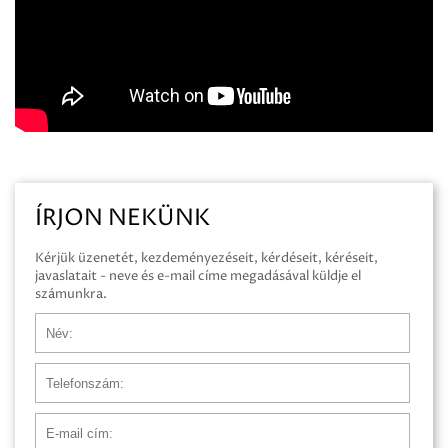
ÍRJON NEKÜNK
Kérjük üzenetét, kezdeményezéseit, kérdéseit, kéréseit,
javaslatait - neve és e-mail címe megadásával küldje el
számunkra.
Név
Telefonszám
E-mail cím