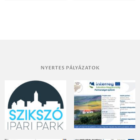
Igazgatóság
Debrecen-
Miskolc
területének
vegyszeres
gyomirtásáról
NYERTES PÁLYÁZATOK