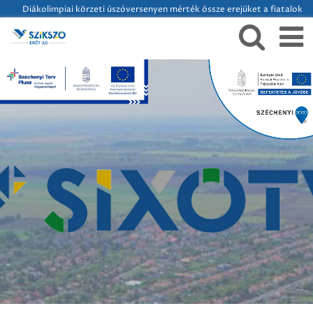
Diákolimpiai körzeti úszóversenyen mérték össze erejüket a fiatalok