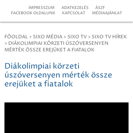
IMPRESSZUM
ADATKEZELÉS
ÁSZF
FACEBOOK OLDALUNK
KAPCSOLAT
MÉDIAAJÁNLAT
FŐOLDAL
>
SIXO MÉDIA
>
SIXO TV
>
SIXO TV HÍREK
>
DIÁKOLIMPIAI KÖRZETI ÚSZÓVERSENYEN
MÉRTÉK ÖSSZE EREJÜKET A FIATALOK
Diákolimpiai körzeti
úszóversenyen mérték össze
erejüket a fiatalok