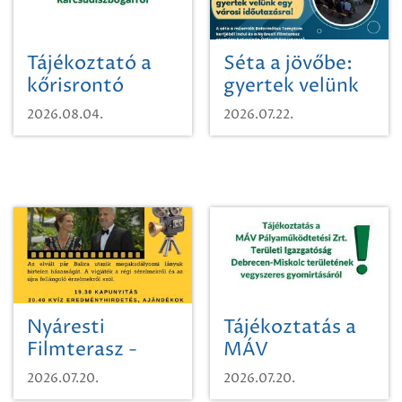
Tájékoztató a
Séta a jövőbe:
kőrisrontó
gyertek velünk
karcsúdíszbogárról
egy városi
2026.08.04.
2026.07.22.
időutazásra!
Nyáresti
Tájékoztatás a
Filmterasz -
MÁV
Beugró a
Pályaműködtetési
2026.07.20.
2026.07.20.
Paradicsomba
Zrt. Területi