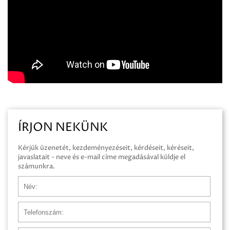
ÍRJON NEKÜNK
Kérjük üzenetét, kezdeményezéseit, kérdéseit, kéréseit,
javaslatait - neve és e-mail címe megadásával küldje el
számunkra.
Név
Telefonszám