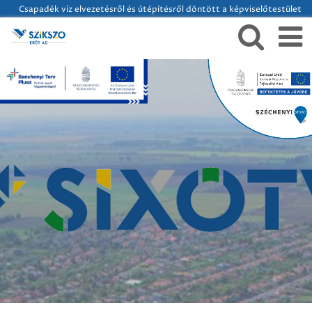
Csapadék víz elvezetésről és útépítésről döntött a képviselőtestület