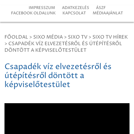
IMPRESSZUM
ADATKEZELÉS
ÁSZF
FACEBOOK OLDALUNK
KAPCSOLAT
MÉDIAAJÁNLAT
FŐOLDAL
>
SIXO MÉDIA
>
SIXO TV
>
SIXO TV HÍREK
>
CSAPADÉK VÍZ ELVEZETÉSRŐL ÉS ÚTÉPÍTÉSRŐL
DÖNTÖTT A KÉPVISELŐTESTÜLET
Csapadék víz elvezetésről és
útépítésről döntött a
képviselőtestület