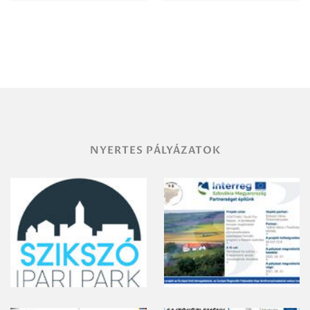
Igazgatóság
Debrecen-
Miskolc
területének
vegyszeres
gyomirtásáról
NYERTES PÁLYÁZATOK