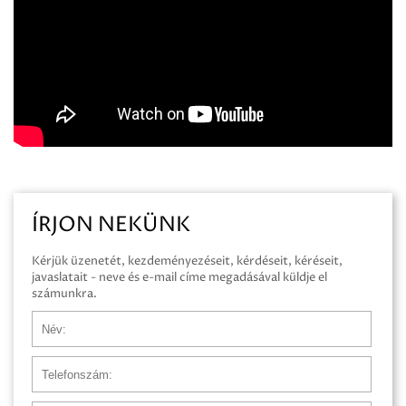
ÍRJON NEKÜNK
Kérjük üzenetét, kezdeményezéseit, kérdéseit, kéréseit,
javaslatait - neve és e-mail címe megadásával küldje el
számunkra.
Név
Telefonszám