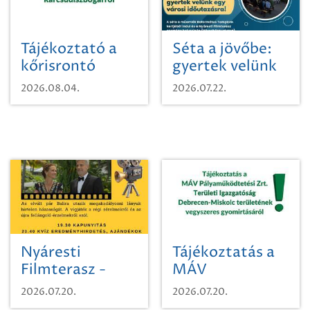
Tájékoztató a
Séta a jövőbe:
kőrisrontó
gyertek velünk
karcsúdíszbogárról
egy városi
2026.08.04.
2026.07.22.
időutazásra!
Nyáresti
Tájékoztatás a
Filmterasz -
MÁV
Beugró a
Pályaműködtetési
2026.07.20.
2026.07.20.
Paradicsomba
Zrt. Területi