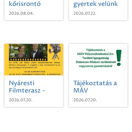
kőrisrontó
gyertek velünk
karcsúdíszbogárról
egy városi
2026.08.04.
2026.07.22.
időutazásra!
Nyáresti
Tájékoztatás a
Filmterasz -
MÁV
Beugró a
Pályaműködtetési
2026.07.20.
2026.07.20.
Paradicsomba
Zrt. Területi
Igazgatóság
Debrecen-
Miskolc