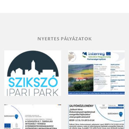
területének
vegyszeres
gyomirtásáról
NYERTES PÁLYÁZATOK