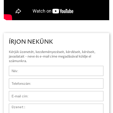
ÍRJON NEKÜNK
Kérjük üzenetét, kezdeményezéseit, kérdéseit, kéréseit,
javaslatait - neve és e-mail címe megadásával küldje el
számunkra.
Név
Telefonszám
E-mail cím
Üzenet