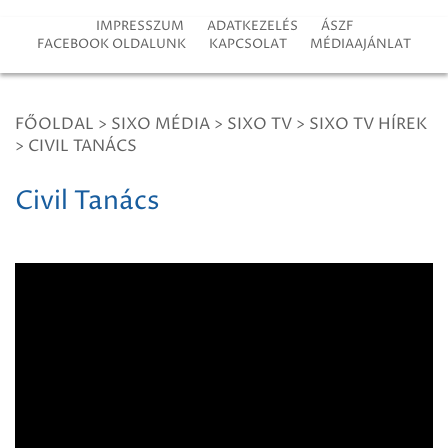
IMPRESSZUM
ADATKEZELÉS
ÁSZF
FACEBOOK OLDALUNK
KAPCSOLAT
MÉDIAAJÁNLAT
FŐOLDAL
>
SIXO MÉDIA
>
SIXO TV
>
SIXO TV HÍREK
>
CIVIL TANÁCS
Civil Tanács