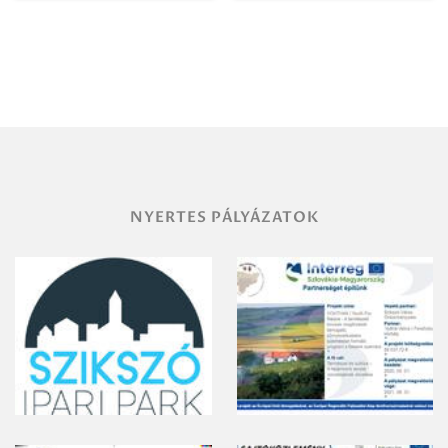
Igazgatóság
Debrecen-
Miskolc
területének
vegyszeres
gyomirtásáról
NYERTES PÁLYÁZATOK