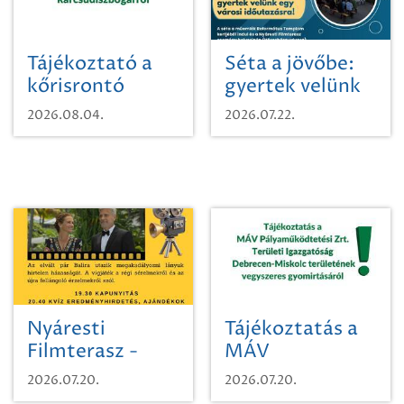
Tájékoztató a
Séta a jövőbe:
kőrisrontó
gyertek velünk
karcsúdíszbogárról
egy városi
2026.08.04.
2026.07.22.
időutazásra!
Nyáresti
Tájékoztatás a
Filmterasz -
MÁV
Beugró a
Pályaműködtetési
2026.07.20.
2026.07.20.
Paradicsomba
Zrt. Területi