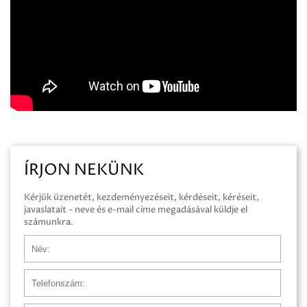
ÍRJON NEKÜNK
Kérjük üzenetét, kezdeményezéseit, kérdéseit, kéréseit,
javaslatait - neve és e-mail címe megadásával küldje el
számunkra.
Név
Telefonszám