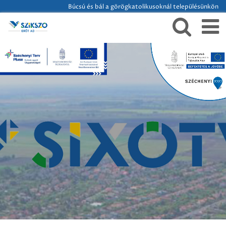
Búcsú és bál a görögkatolikusoknál településünkön