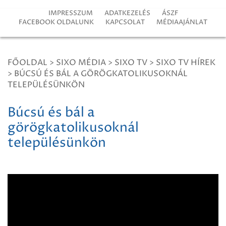
IMPRESSZUM
ADATKEZELÉS
ÁSZF
FACEBOOK OLDALUNK
KAPCSOLAT
MÉDIAAJÁNLAT
FŐOLDAL
>
SIXO MÉDIA
>
SIXO TV
>
SIXO TV HÍREK
>
BÚCSÚ ÉS BÁL A GÖRÖGKATOLIKUSOKNÁL
TELEPÜLÉSÜNKÖN
Búcsú és bál a
görögkatolikusoknál
településünkön