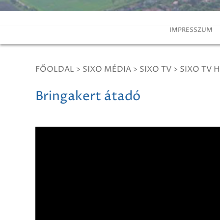
IMPRESSZUM
FŐOLDAL
>
SIXO MÉDIA
>
SIXO TV
>
SIXO TV H
Bringakert átadó