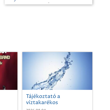
Tájékoztató a
víztakarékos
vízhasználatról