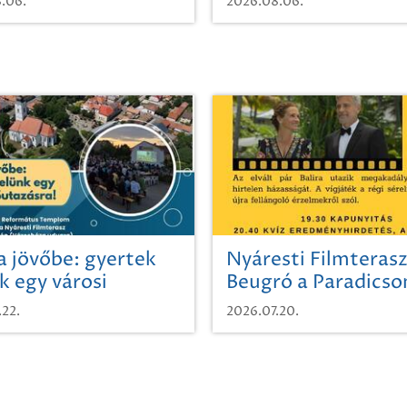
.06.
2026.08.06.
a jövőbe: gyertek
Nyáresti Filmterasz
k egy városi
Beugró a Paradics
azásra!
.22.
2026.07.20.