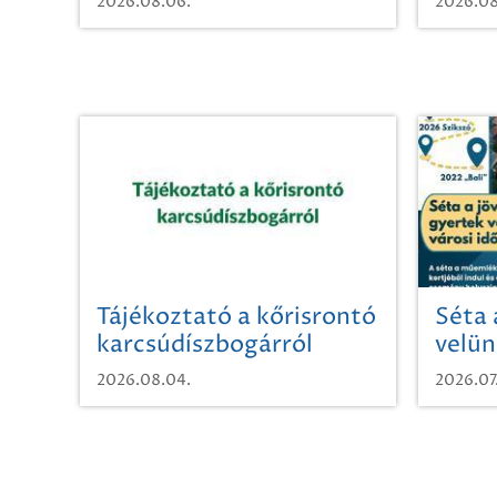
2026.08.06.
2026.08
Tájékoztató a kőrisrontó
Séta 
karcsúdíszbogárról
velün
időut
2026.08.04.
2026.07