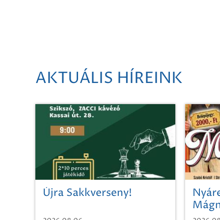
AKTUÁLIS HÍREINK
Újra Sakkverseny!
Nyáre
Mágn