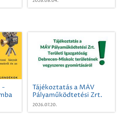
2026.08.04.
 -
Tájékoztatás a MÁV
omba
Pályaműködtetési Zrt.
Területi Igazgatóság
2026.07.20.
Debrecen-Miskolc
területének vegyszeres
gyomirtásáról