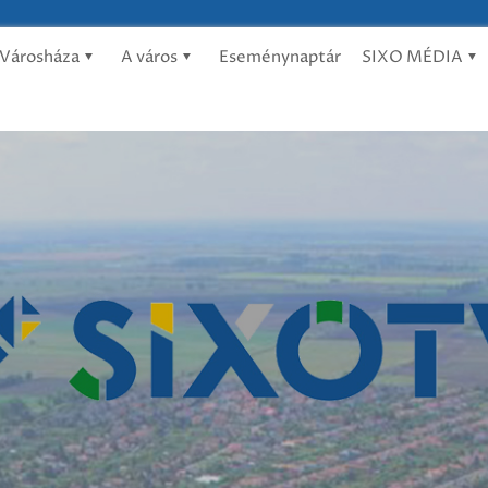
Városháza
A város
Eseménynaptár
SIXO MÉDIA