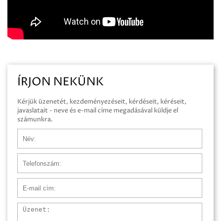
ÍRJON NEKÜNK
Kérjük üzenetét, kezdeményezéseit, kérdéseit, kéréseit,
javaslatait - neve és e-mail címe megadásával küldje el
számunkra.
Név
Telefonszám
E-mail cím
Üzenet