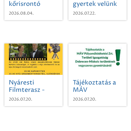
kőrisrontó
gyertek velünk
karcsúdíszbogárról
egy városi
2026.08.04.
2026.07.22.
időutazásra!
Nyáresti
Tájékoztatás a
Filmterasz -
MÁV
Beugró a
Pályaműködtetési
2026.07.20.
2026.07.20.
Paradicsomba
Zrt. Területi
Igazgatóság
Debrecen-
Miskolc