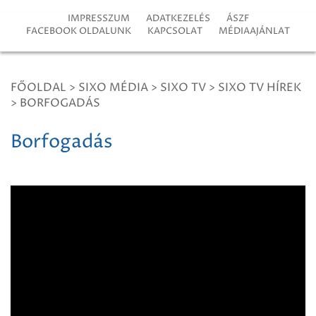
IMPRESSZUM
ADATKEZELÉS
ÁSZF
FACEBOOK OLDALUNK
KAPCSOLAT
MÉDIAAJÁNLAT
FŐOLDAL
>
SIXO MÉDIA
>
SIXO TV
>
SIXO TV HÍREK
>
BORFOGADÁS
Borfogadás