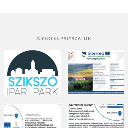
területének
vegyszeres
gyomirtásáról
NYERTES PÁLYÁZATOK