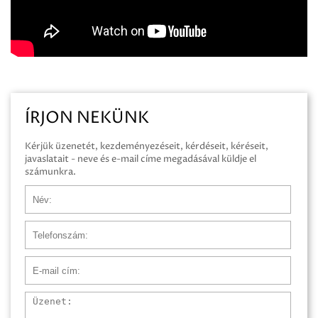
ÍRJON NEKÜNK
Kérjük üzenetét, kezdeményezéseit, kérdéseit, kéréseit,
javaslatait - neve és e-mail címe megadásával küldje el
számunkra.
Név
Telefonszám
E-mail cím
Üzenet