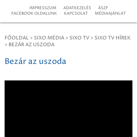
IMPRESSZUM
ADATKEZELÉS
ÁSZF
FACEBOOK OLDALUNK
KAPCSOLAT
MÉDIAAJÁNLAT
FŐOLDAL
>
SIXO MÉDIA
>
SIXO TV
>
SIXO TV HÍREK
>
BEZÁR AZ USZODA
Bezár az uszoda