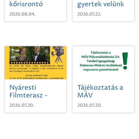
kőrisrontó
gyertek velünk
karcsúdíszbogárról
egy városi
2026.08.04.
2026.07.22.
időutazásra!
Nyáresti
Tájékoztatás a
Filmterasz -
MÁV
Beugró a
Pályaműködtetési
2026.07.20.
2026.07.20.
Paradicsomba
Zrt. Területi
Igazgatóság
Debrecen-
Miskolc