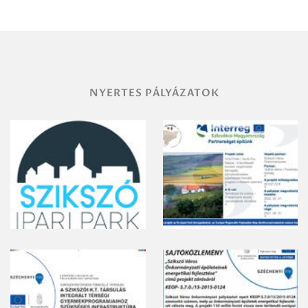
területének
vegyszeres
gyomirtásáról
NYERTES PÁLYÁZATOK