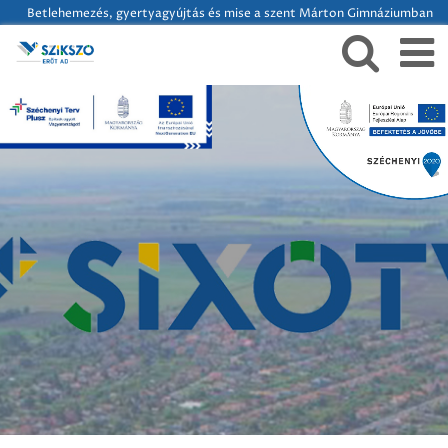
Betlehemezés, gyertyagyújtás és mise a szent Márton Gimnáziumban