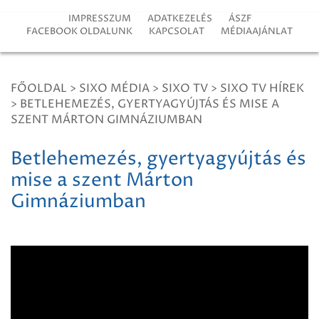
IMPRESSZUM
ADATKEZELÉS
ÁSZF
FACEBOOK OLDALUNK
KAPCSOLAT
MÉDIAAJÁNLAT
FŐOLDAL
>
SIXO MÉDIA
>
SIXO TV
>
SIXO TV HÍREK
>
BETLEHEMEZÉS, GYERTYAGYÚJTÁS ÉS MISE A
SZENT MÁRTON GIMNÁZIUMBAN
Betlehemezés, gyertyagyújtás és
mise a szent Márton
Gimnáziumban