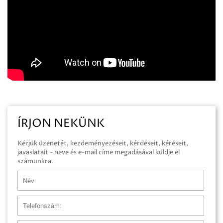
ÍRJON NEKÜNK
Kérjük üzenetét, kezdeményezéseit, kérdéseit, kéréseit,
javaslatait - neve és e-mail címe megadásával küldje el
számunkra.
Név
Telefonszám