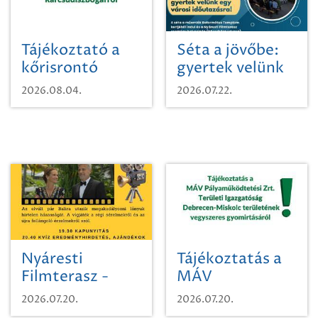
Tájékoztató a
Séta a jövőbe:
kőrisrontó
gyertek velünk
karcsúdíszbogárról
egy városi
2026.08.04.
2026.07.22.
időutazásra!
Nyáresti
Tájékoztatás a
Filmterasz -
MÁV
Beugró a
Pályaműködtetési
2026.07.20.
2026.07.20.
Paradicsomba
Zrt. Területi