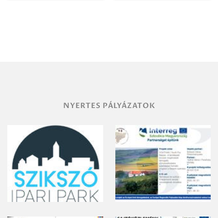
Igazgatóság
Debrecen-
Miskolc
területének
vegyszeres
gyomirtásáról
NYERTES PÁLYÁZATOK