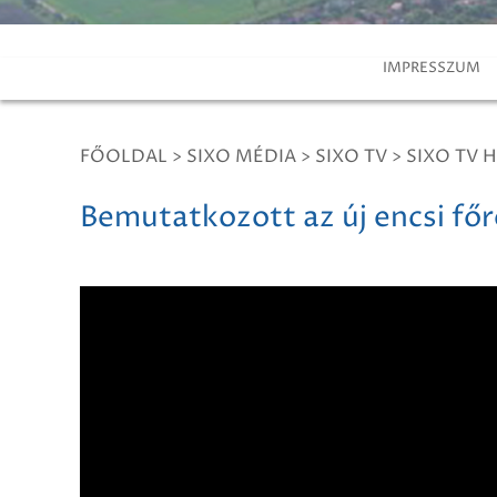
IMPRESSZUM
FŐOLDAL
>
SIXO MÉDIA
>
SIXO TV
>
SIXO TV H
Bemutatkozott az új encsi f