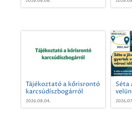
2026.08.06.
2026.08
Tájékoztató a kőrisrontó
Séta 
karcsúdíszbogárról
velün
időut
2026.08.04.
2026.07