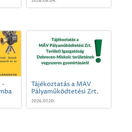
2026.08.04.
 -
Tájékoztatás a MÁV
omba
Pályaműködtetési Zrt.
Területi Igazgatóság
2026.07.20.
Debrecen-Miskolc
területének vegyszeres
gyomirtásáról