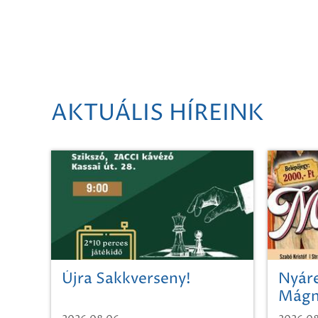
AKTUÁLIS HÍREINK
Újra Sakkverseny!
Nyáre
Mágn