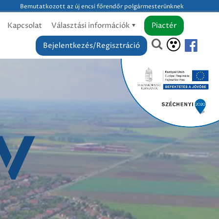
Bemutatkozott az új encsi főrendőr polgármesterünknek
Kapcsolat
Választási információk
Piactér
Bejelentkezés/Regisztráció