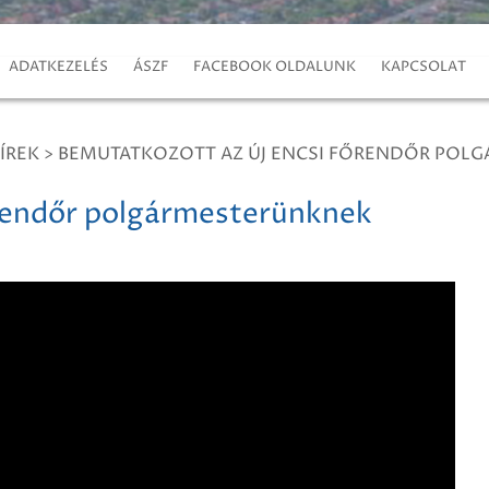
ADATKEZELÉS
ÁSZF
FACEBOOK OLDALUNK
KAPCSOLAT
ÍREK
>
BEMUTATKOZOTT AZ ÚJ ENCSI FŐRENDŐR POL
őrendőr polgármesterünknek