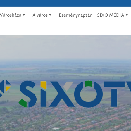
Városháza
A város
Eseménynaptár
SIXO MÉDIA