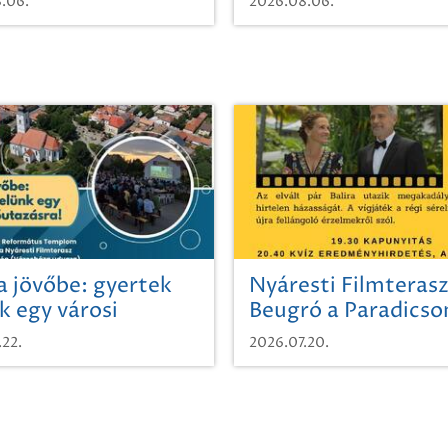
.06.
2026.08.06.
a jövőbe: gyertek
Nyáresti Filmterasz
k egy városi
Beugró a Paradics
azásra!
.22.
2026.07.20.