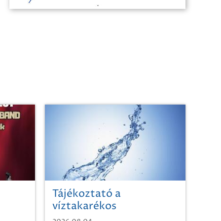
Tájékoztató a
víztakarékos
vízhasználatról